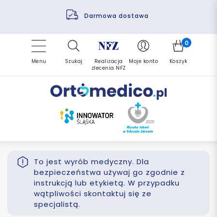
Pomoc fizjoterapeuty
Zrealizuj zlecenie ponownie
Finansowanie PFRON
Darmowa dostawa
Refundacja NFZ
0
Menu
Szukaj
Realizacja
Moje konto
Koszyk
zlecenia NFZ
To jest wyrób medyczny. Dla
bezpieczeństwa używaj go zgodnie z
instrukcją lub etykietą. W przypadku
wątpliwości skontaktuj się ze
specjalistą.