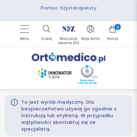
Pomoc fizjoterapeuty
Zrealizuj zlecenie ponownie
Finansowanie PFRON
Darmowa dostawa
Refundacja NFZ
0
Menu
Szukaj
Realizacja
Moje konto
Koszyk
zlecenia NFZ
To jest wyrób medyczny. Dla
bezpieczeństwa używaj go zgodnie z
instrukcją lub etykietą. W przypadku
wątpliwości skontaktuj się ze
specjalistą.