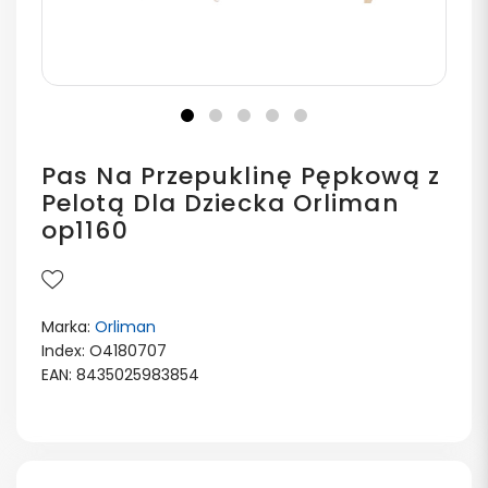
Pas Na Przepuklinę Pępkową z
Pelotą Dla Dziecka Orliman
op1160
Marka:
Orliman
Index: O4180707
EAN: 8435025983854