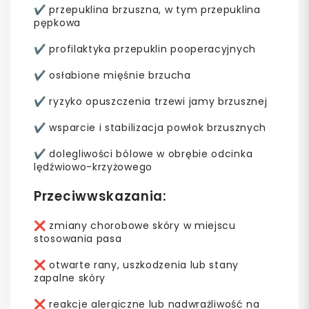
✔️ przepuklina brzuszna, w tym przepuklina
pępkowa
✔️ profilaktyka przepuklin pooperacyjnych
✔️ osłabione mięśnie brzucha
✔️ ryzyko opuszczenia trzewi jamy brzusznej
✔️ wsparcie i stabilizacja powłok brzusznych
✔️ dolegliwości bólowe w obrębie odcinka
lędźwiowo-krzyżowego
Przeciwwskazania:
❌
zmiany chorobowe skóry w miejscu
stosowania pasa
❌
otwarte rany, uszkodzenia lub stany
zapalne skóry
❌
reakcje alergiczne lub nadwrażliwość na