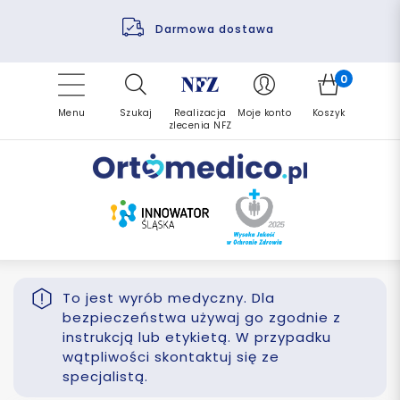
Pomoc fizjoterapeuty
Zrealizuj zlecenie ponownie
Finansowanie PFRON
Darmowa dostawa
Refundacja NFZ
0
Menu
Szukaj
Realizacja
Moje konto
Koszyk
zlecenia NFZ
To jest wyrób medyczny. Dla
bezpieczeństwa używaj go zgodnie z
instrukcją lub etykietą. W przypadku
wątpliwości skontaktuj się ze
specjalistą.