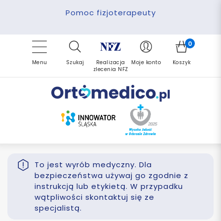
Pomoc fizjoterapeuty
Zrealizuj zlecenie ponownie
Finansowanie PFRON
Darmowa dostawa
Refundacja NFZ
0
Menu
Szukaj
Realizacja
Moje konto
Koszyk
zlecenia NFZ
To jest wyrób medyczny. Dla
bezpieczeństwa używaj go zgodnie z
instrukcją lub etykietą. W przypadku
wątpliwości skontaktuj się ze
specjalistą.