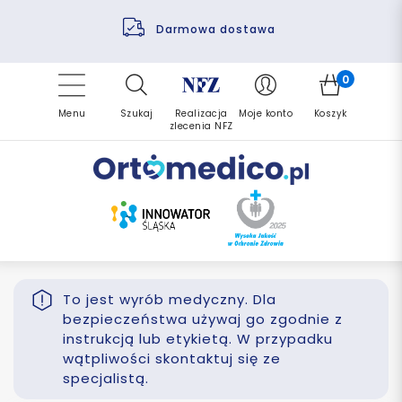
Pomoc fizjoterapeuty
Zrealizuj zlecenie ponownie
Finansowanie PFRON
Darmowa dostawa
Refundacja NFZ
0
Menu
Szukaj
Realizacja
Moje konto
Koszyk
zlecenia NFZ
To jest wyrób medyczny. Dla
bezpieczeństwa używaj go zgodnie z
instrukcją lub etykietą. W przypadku
wątpliwości skontaktuj się ze
specjalistą.