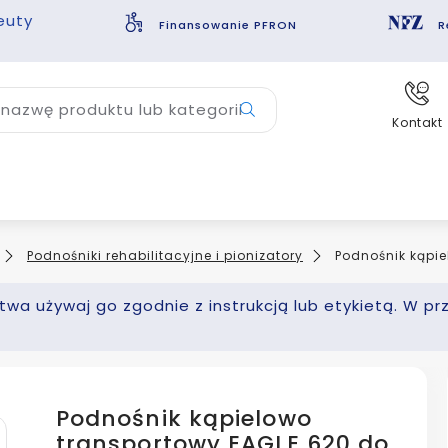
euty
Finansowanie PFRON
R
nazwę produktu lub kategorii
Kontakt
Podnośniki rehabilitacyjne i pionizatory
Podnośnik kąpie
wa używaj go zgodnie z instrukcją lub etykietą. W pr
Podnośnik kąpielowo
transportowy EAGLE 620 do