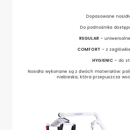
Dopasowane nosidła
Do podnośnika dostępn
REGULAR
– uniwersaln
COMFORT
– z zagłówki
HYGIENIC
– do st
Nosidła wykonane są z dwóch materiałów: polie
niebieska, która przepuszcza wodę