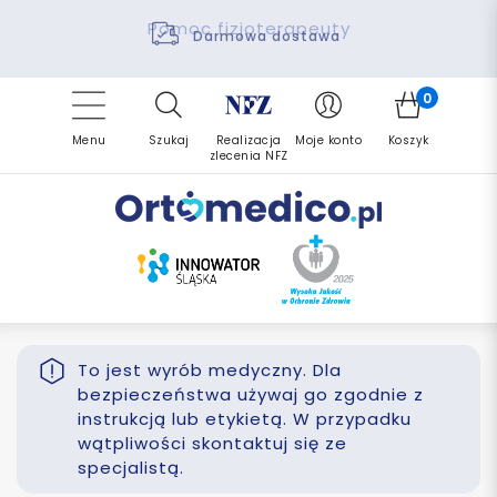
Pomoc fizjoterapeuty
Zrealizuj zlecenie ponownie
Finansowanie PFRON
Darmowa dostawa
Refundacja NFZ
0
Menu
Szukaj
Realizacja
Moje konto
Koszyk
zlecenia NFZ
To jest wyrób medyczny. Dla
bezpieczeństwa używaj go zgodnie z
instrukcją lub etykietą. W przypadku
wątpliwości skontaktuj się ze
specjalistą.