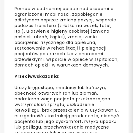
Pomoc w codziennej opiece nad osobami o
ograniczonej mobilności, zapobieganie
odleżynom poprzez zmianę pozycji, wsparcie
podczas transferu (z łóżka na wózek, fotel,
itp.), ułatwienie higieny osobistej (zmiana
pościeli, ubrań, kąpiel), zmniejszenie
obciążenia fizycznego dla opiekuna,
zastosowanie w rehabilitacji i pielęgnacji
pacjentów po urazach lub z chorobami
przewlekłymi, wsparcie w opiece w szpitalach,
domach opieki i w warunkach domowych.
Przeciwwskazania:
Urazy kręgosłupa, miednicy lub kończyn,
obecność otwartych ran lub złamań,
nadmierna waga pacjenta przekraczająca
wytrzymałość sprzętu, uszkodzenie
łatwoślizgu, brak przeszkolenia w użytkowaniu,
niezgodność z instrukcją producenta, niechęć
pacjenta lub jego dyskomfort, ryzyko upadku
lub poślizgu, przeciwwskazania medyczne
zalecone przez lekarza, np. w okresie