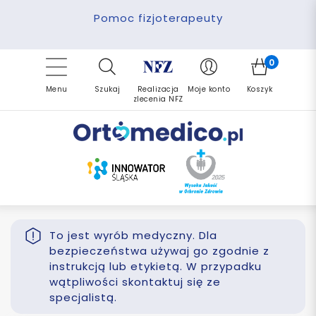
Pomoc fizjoterapeuty
Zrealizuj zlecenie ponownie
Finansowanie PFRON
Darmowa dostawa
Refundacja NFZ
0
Menu
Szukaj
Realizacja
Moje konto
Koszyk
zlecenia NFZ
To jest wyrób medyczny. Dla
bezpieczeństwa używaj go zgodnie z
instrukcją lub etykietą. W przypadku
wątpliwości skontaktuj się ze
specjalistą.