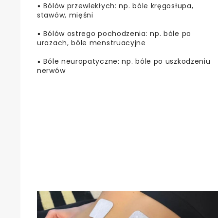
▪️ Bólów przewlekłych: np. bóle kręgosłupa,
stawów, mięśni
▪️ Bólów ostrego pochodzenia: np. bóle po
urazach, bóle menstruacyjne
▪️ Bóle neuropatyczne: np. bóle po uszkodzeniu
nerwów