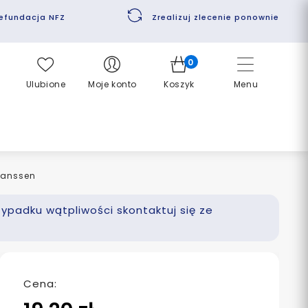
efundacja NFZ
Zrealizuj zlecenie ponownie
0
Ulubione
Moje konto
Koszyk
Menu
lanssen
zypadku wątpliwości skontaktuj się ze
Cena: