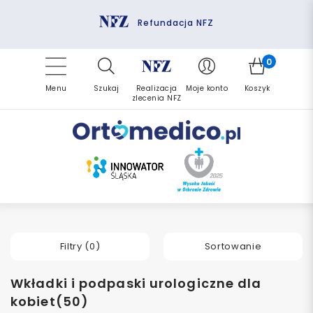
Pomoc fizjoterapeuty
Zrealizuj zlecenie ponownie
Finansowanie PFRON
Darmowa dostawa
Refundacja NFZ
0
Menu
Szukaj
Realizacja
Moje konto
Koszyk
zlecenia NFZ
Filtry (
0
)
Sortowanie
Wkładki i podpaski urologiczne dla
kobiet(50)