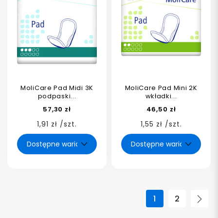
MoliCare Pad Midi 3K
MoliCare Pad Mini 2K
podpaski...
wkładki...
57,30 zł
46,50 zł
1,91 zł /szt.
1,55 zł /szt.
1
2
Nas