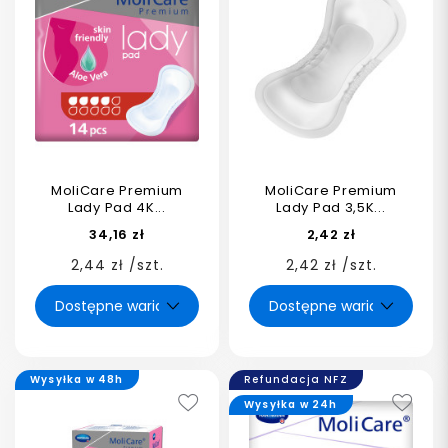
MoliCare Premium
MoliCare Premium
Lady Pad 4K...
Lady Pad 3,5K...
34,16 zł
2,42 zł
2,44 zł /szt.
2,42 zł /szt.
Wysyłka w 48h
Refundacja NFZ
Wysyłka w 24h