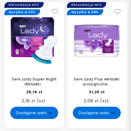
Refundacja NFZ
Refundacja NFZ
wysyłka w 24h
Wysyłka w 48h
Seni Lady Super Night
Seni Lady Plus wkładki
Wkładki...
urologiczne...
26,16 zł
31,20 zł
2,18 zł /szt.
2,08 zł /szt.