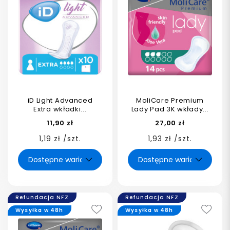
iD Light Advanced
MoliCare Premium
Extra wkładki...
Lady Pad 3K wkłady...
11,90 zł
27,00 zł
1,19 zł /szt.
1,93 zł /szt.
Refundacja NFZ
Refundacja NFZ
Wysyłka w 48h
Wysyłka w 48h