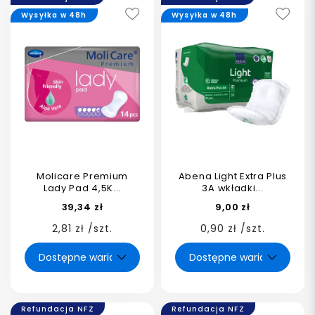
Wysyłka w 48h
Wysyłka w 48h
Molicare Premium
Abena Light Extra Plus
Lady Pad 4,5K...
3A wkładki...
39,34 zł
9,00 zł
2,81 zł /szt.
0,90 zł /szt.
Refundacja NFZ
Refundacja NFZ