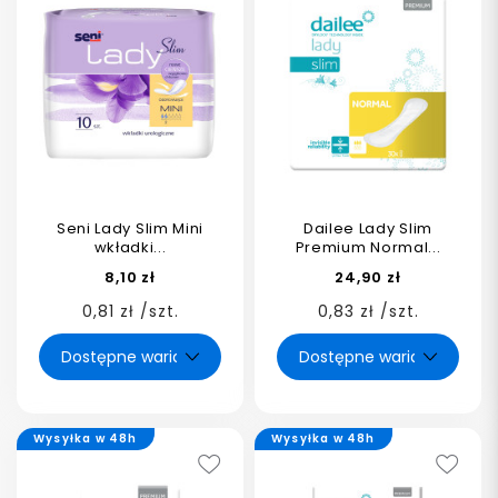
Seni Lady Slim Mini
Dailee Lady Slim
wkładki...
Premium Normal...
8,10 zł
24,90 zł
0,81 zł /szt.
0,83 zł /szt.
Wysyłka w 48h
Wysyłka w 48h