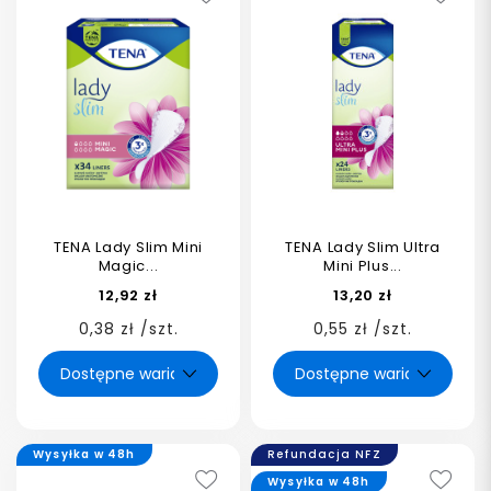
TENA Lady Slim Mini
TENA Lady Slim Ultra
Magic...
Mini Plus...
12,92 zł
13,20 zł
0,38 zł /szt.
0,55 zł /szt.
Wysyłka w 48h
Refundacja NFZ
Wysyłka w 48h