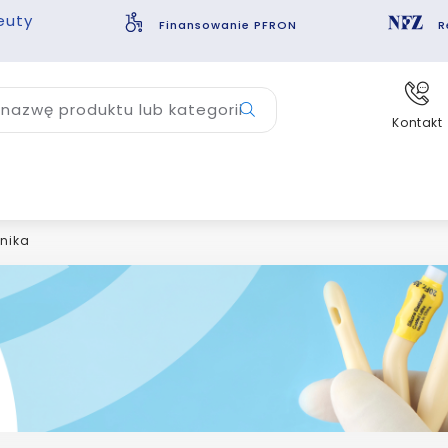
euty
Finansowanie PFRON
R
nazwę produktu lub kategorii
Kontakt
nika