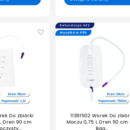
Refundacja NFZ
Wysyłka w 48h
rek Do zbiórki
11361502 Worek Do zbiór
 L Dren 90 cm
Moczu 0,75 L Dren 50 cm 
oczysty...
Bag...