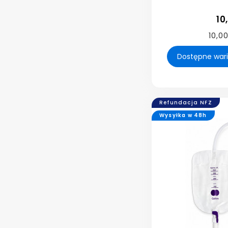
10
10,00
Refundacja NFZ
Wysyłka w 48h