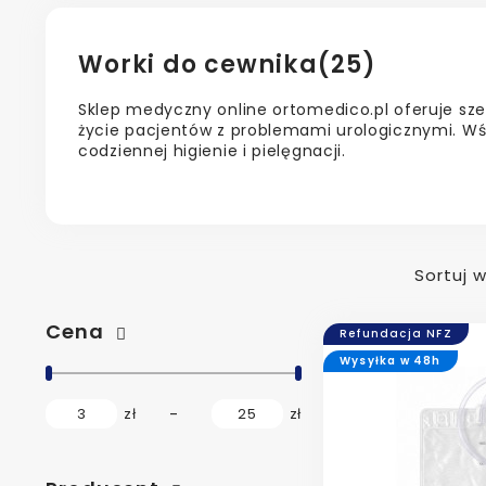
Worki do cewnika
(25)
Sklep medyczny online ortomedico.pl oferuje sz
życie pacjentów z problemami urologicznymi. W
codziennej higienie i pielęgnacji.
Sortuj 
Cena
Refundacja NFZ
Wysyłka w 48h
3
zł
25
zł