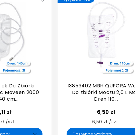
ek Do Zbiórki
13853402 MBH QUFORA W
oc Moveen 2000
Do zbiórki Moczu 2,0 L M
40 cm...
Dren 110...
,11 zł
6,50 zł
 zł /szt.
6,50 zł /szt.