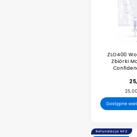
ZLO400 Wo
Zbiórki M
Confiden
25
25,00
Refundacja NFZ