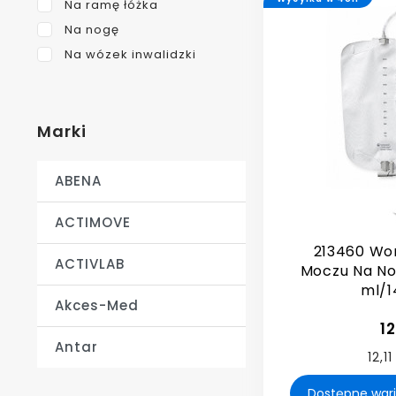
Na ramę łóżka
Na nogę
Na wózek inwalidzki
Marki
ABENA
ACTIMOVE
213460 Wor
ACTIVLAB
Moczu Na N
ml/1
Akces-Med
12
Antar
12,11