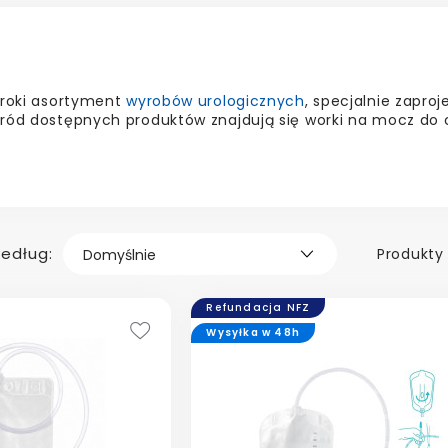
eroki asortyment
wyrobów urologicznych
, specjalnie zapr
śród dostępnych produktów znajdują się worki na mocz do
według:
Produkty 
Refundacja NFZ
Wysyłka w 48h