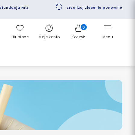
efundacja NFZ
Zrealizuj zlecenie ponownie
0
Ulubione
Moje konto
Koszyk
Menu