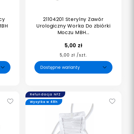
cy
21104201 Sterylny Zawór
MBH
Urologiczny Worka Do zbiórki
Moczu MBH...
5,00 zł
5,00 zł /szt.
Refundacja NFZ
Wysyłka w 48h