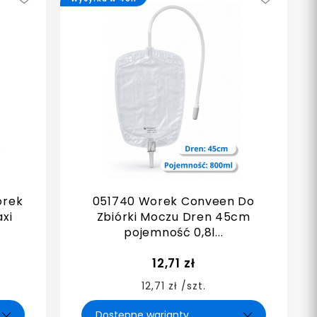
orek
051740 Worek Conveen Do
axi
Zbiórki Moczu Dren 45cm
pojemność 0,8l...
12,71 zł
12,71 zł /szt.