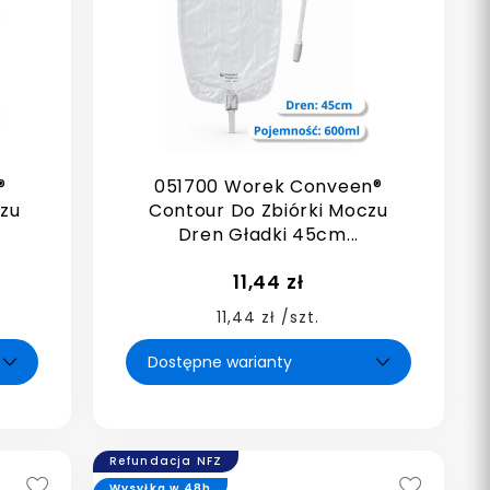
®
051700 Worek Conveen®
czu
Contour Do Zbiórki Moczu
Dren Gładki 45cm...
11,44 zł
11,44 zł /szt.
Refundacja NFZ
Wysyłka w 48h