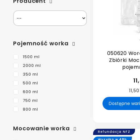
Producent
Pojemność worka
050620 Wor
1500 ml
Zbiórki Mo
2000 ml
pojemno
350 ml
11
500 ml
11,50
600 ml
750 ml
800 ml
Mocowanie worka
Refundacja NFZ
Wysyłka w 48h