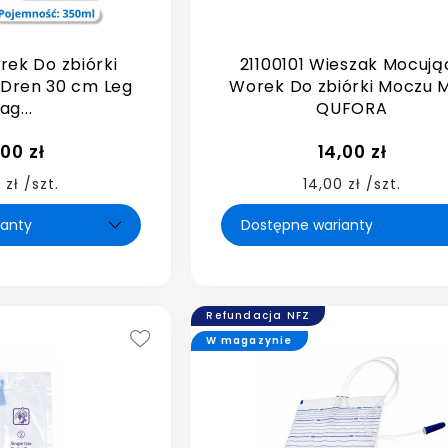
rek Do zbiórki
21100101 Wieszak Mocują
 Dren 30 cm Leg
Worek Do zbiórki Moczu 
ag...
QUFORA
,00 zł
14,00 zł
 zł /szt.
14,00 zł /szt.
Refundacja NFZ
W magazynie