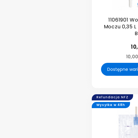
11061901 Wo
Moczu 0,35 L
B
10
10,00
Refundacja NFZ
Wysyłka w 48h