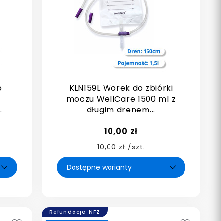
o
KLN159L Worek do zbiórki
moczu WellCare 1500 ml z
.
długim drenem...
10,00 zł
10,00 zł /szt.
Refundacja NFZ