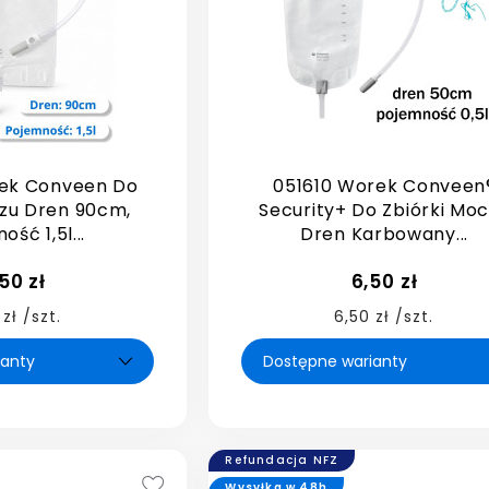
ek Conveen Do
051610 Worek Conveen
czu Dren 90cm,
Security+ Do Zbiórki Mo
ść 1,5l...
Dren Karbowany...
,50 zł
6,50 zł
 zł /szt.
6,50 zł /szt.
Refundacja NFZ
Wysyłka w 48h