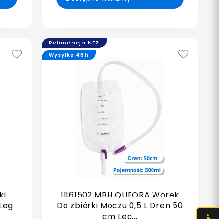
Refundacja NFZ
Wysyłka 48h
ki
11161502 MBH QUFORA Worek
Leg
Do zbiórki Moczu 0,5 L Dren 50
cm Leg...