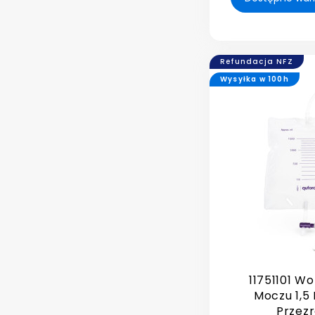
Refundacja NFZ
Wysyłka w 100h
11751101 Wo
Moczu 1,5
Przezr