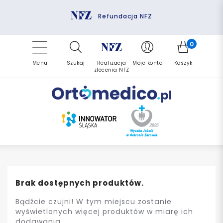
Pomoc fizjoterapeuty
Zrealizuj zlecenie ponownie
Finansowanie PFRON
Darmowa dostawa
Refundacja NFZ
0
Menu
Szukaj
Realizacja
Moje konto
Koszyk
zlecenia NFZ
Brak dostępnych produktów.
Bądźcie czujni! W tym miejscu zostanie
wyświetlonych więcej produktów w miarę ich
dodawania.