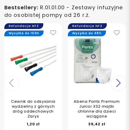
Bestsellery:
R.01.01.00 - Zestawy infuzyjne
do osobistej pompy od 26 r.ż.
Refundacja NFZ
Refundacja NFZ
Wysyłka do 100h
Wysyłka do 48h
Poprzedni
Na
Cewnik do odsysania
Abena Pants Premium
wydzieliny z górnych
Junior XS2 majtki
dróg oddechowych
chłonne dla dzieci
Zarys
wciągane
1,20 zł
39,42 zł