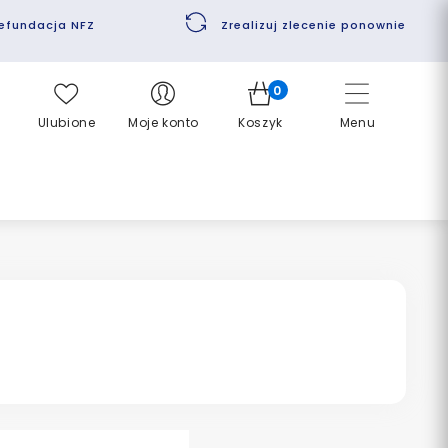
efundacja NFZ
Zrealizuj zlecenie ponownie
0
Ulubione
Moje konto
Koszyk
Menu