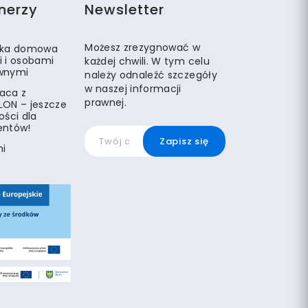
nerzy
Newsletter
Możesz zrezygnować w
eka domowa
i i osobami
każdej chwili. W tym celu
wnymi
należy odnaleźć szczegóły
w naszej informacji
aca z
prawnej.
LON – jeszcze
ości dla
entów!
mi