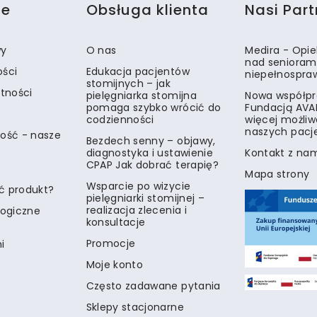
je
Obsługa klienta
Nasi Part
wy
O nas
Medira - Opi
nad senioram
ości
Edukacja pacjentów
niepełnospra
stomijnych – jak
atności
pielęgniarka stomijna
Nowa współpr
pomaga szybko wrócić do
Fundacją AVA
codzienności
więcej możliw
naszych pacj
ość - nasze
Bezdech senny – objawy,
diagnostyka i ustawienie
Kontakt z na
CPAP Jak dobrać terapię?
Mapa strony
Wsparcie po wizycie
ć produkt?
pielęgniarki stomijnej –
realizacja zlecenia i
logiczne
konsultacje
Promocje
i
Moje konto
Często zadawane pytania
Sklepy stacjonarne