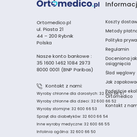
Informac
Koszty dosta
Ortomedico.pl
ul. Piasta 21
Metody płatn
44 – 200 Rybnik
Polityka pryw
Polska
Regulamin
Nasze konto bankowe :
Doceniona jak
35 1600 1462 1084 2973
osiągnięcia
8000 0001 (BNP Paribas)
Ślad węglowy
Jak zapakowa
Kontakt z nami:
Podejście eko
Wyroby chłonne dla dorosłych: 32 600 66 51
Ortomedico
Wyroby chłonne dla dzieci: 32 600 66 52
Kontakt z nam
Wyroby stomijne: 32 600 66 53
Sprzęt dla diabetyków: 32 600 66 54
Inne wyroby medyczne: 32 600 66 55
Infolinia ogólna: 32 600 66 50