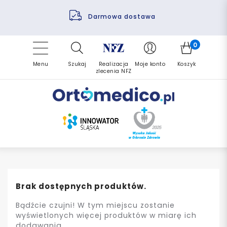
Pomoc fizjoterapeuty
Zrealizuj zlecenie ponownie
Finansowanie PFRON
Darmowa dostawa
Refundacja NFZ
0
Menu
Szukaj
Realizacja
Moje konto
Koszyk
zlecenia NFZ
Brak dostępnych produktów.
Bądźcie czujni! W tym miejscu zostanie
wyświetlonych więcej produktów w miarę ich
dodawania.