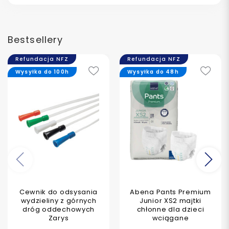
Bestsellery
Refundacja NFZ
Refundacja NFZ
Wysyłka do 100h
Wysyłka do 48h
Poprzedni
Na
Cewnik do odsysania
Abena Pants Premium
wydzieliny z górnych
Junior XS2 majtki
dróg oddechowych
chłonne dla dzieci
Zarys
wciągane