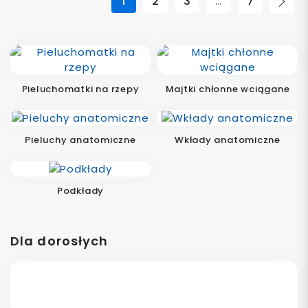
1
2
3
…
7
Nas
Pieluchomatki na rzepy
Majtki chłonne wciągane
Pieluchy anatomiczne
Wkłady anatomiczne
Podkłady
Dla dorosłych