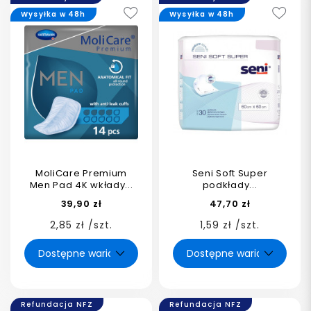
Wysyłka w 48h
Wysyłka w 48h
MoliCare Premium
Seni Soft Super
Men Pad 4K wkłady...
podkłady...
39,90 zł
47,70 zł
2,85 zł /szt.
1,59 zł /szt.
Refundacja NFZ
Refundacja NFZ