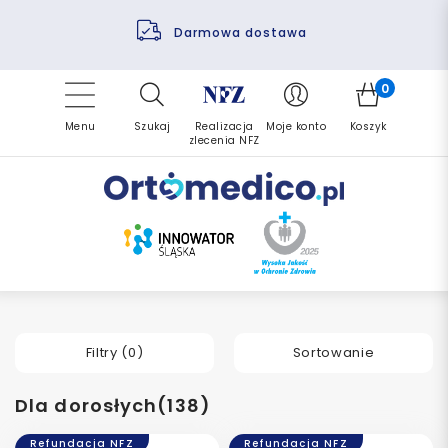
Pomoc fizjoterapeuty
Zrealizuj zlecenie ponownie
Finansowanie PFRON
Darmowa dostawa
Refundacja NFZ
0
Menu
Szukaj
Realizacja
Moje konto
Koszyk
zlecenia NFZ
Filtry (
0
)
Sortowanie
Dla dorosłych(138)
Refundacja NFZ
Refundacja NFZ