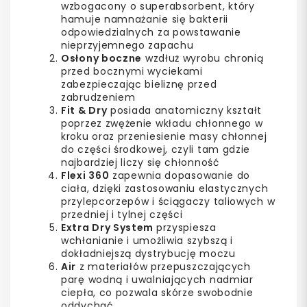
wzbogacony o superabsorbent, który
hamuje namnażanie się bakterii
odpowiedzialnych za powstawanie
nieprzyjemnego zapachu
Osłony boczne
wzdłuż wyrobu chronią
przed bocznymi wyciekami
zabezpieczając bieliznę przed
zabrudzeniem
Fit & Dry
posiada anatomiczny kształt
poprzez zwężenie wkładu chłonnego w
kroku oraz przeniesienie masy chłonnej
do części środkowej, czyli tam gdzie
najbardziej liczy się chłonność
Flexi 360
zapewnia dopasowanie do
ciała, dzięki zastosowaniu elastycznych
przylepcorzepów i ściągaczy taliowych w
przedniej i tylnej części
Extra Dry System
przyspiesza
wchłanianie i umożliwia szybszą i
dokładniejszą dystrybucję moczu
Air
z materiałów przepuszczających
parę wodną i uwalniających nadmiar
ciepła, co pozwala skórze swobodnie
oddychać