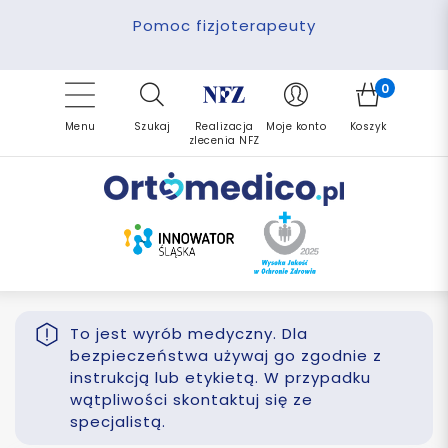
Pomoc fizjoterapeuty
Zrealizuj zlecenie ponownie
Finansowanie PFRON
Darmowa dostawa
Refundacja NFZ
0
Menu
Szukaj
Realizacja
Moje konto
Koszyk
zlecenia NFZ
To jest wyrób medyczny. Dla
bezpieczeństwa używaj go zgodnie z
instrukcją lub etykietą. W przypadku
wątpliwości skontaktuj się ze
specjalistą.