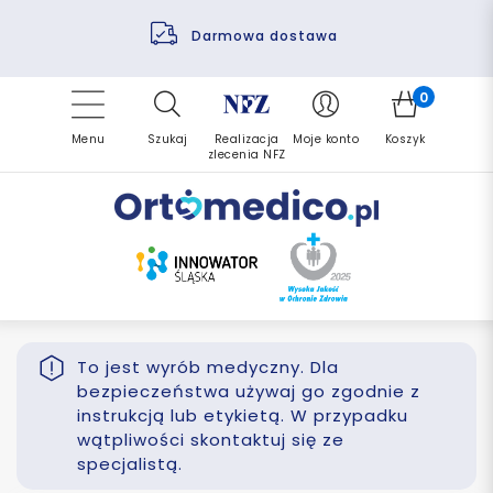
Pomoc fizjoterapeuty
Zrealizuj zlecenie ponownie
Finansowanie PFRON
Darmowa dostawa
Refundacja NFZ
0
Menu
Szukaj
Realizacja
Moje konto
Koszyk
zlecenia NFZ
To jest wyrób medyczny. Dla
bezpieczeństwa używaj go zgodnie z
instrukcją lub etykietą. W przypadku
wątpliwości skontaktuj się ze
specjalistą.