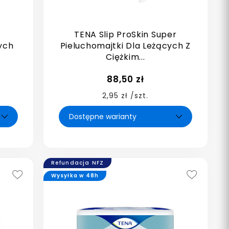
n
TENA Slip ProSkin Super
łych
Pieluchomajtki Dla Leżących Z
Ciężkim...
88,50 zł
2,95 zł /szt.
Refundacja NFZ
Wysyłka w 48h