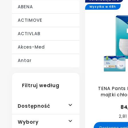
ABENA
Wysyłka w 48h
ACTIMOVE
ACTIVLAB
Akces-Med
Antar
Filtruj według
TENA Pants 
majtki chł

Dostępność
84
2,81

Wybory