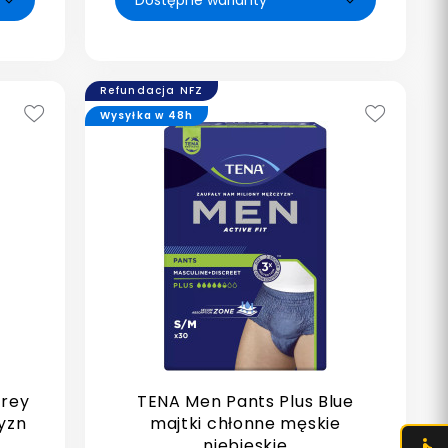
Refundacja NFZ
Wysyłka w 48h
Grey
TENA Men Pants Plus Blue
yzn
majtki chłonne męskie
niebieskie