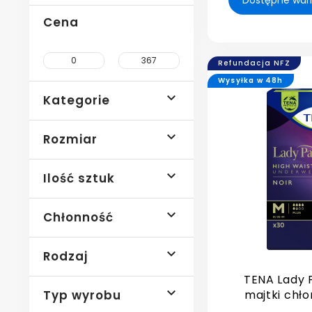
Cena
Refundacja NFZ
Wysyłka w 48h

Kategorie

Rozmiar

Ilość sztuk

Chłonność

Rodzaj
TENA Lady P

Typ wyrobu
majtki chło