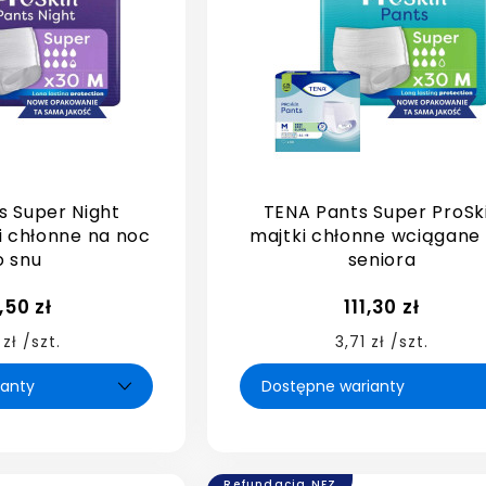
s Super Night
TENA Pants Super ProSk
i chłonne na noc
majtki chłonne wciągane 
o snu
seniora
,50 zł
111,30 zł
 zł /szt.
3,71 zł /szt.
Refundacja NFZ