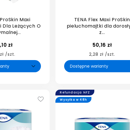
 ProSkin Maxi
TENA Flex Maxi ProSki
i Dla Leżących O
pieluchomajtki dla doros
malnej...
z...
,10 zł
50,16 zł
 zł /szt.
2,28 zł /szt.
Refundacja NFZ
Wysyłka w 48h