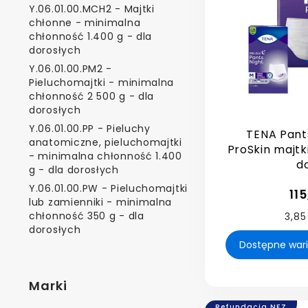
Y.06.01.00.MCH2 - Majtki
chłonne - minimalna
chłonność 1.400 g - dla
dorosłych
Y.06.01.00.PM2 -
Pieluchomajtki - minimalna
chłonność 2 500 g - dla
dorosłych
Y.06.01.00.PP - Pieluchy
TENA Pant
anatomiczne, pieluchomajtki
ProSkin majtk
- minimalna chłonność 1.400
d
g - dla dorosłych
Y.06.01.00.PW - Pieluchomajtki
115
lub zamienniki - minimalna
chłonność 350 g - dla
3,85
dorosłych
Marki
Refundacja NFZ