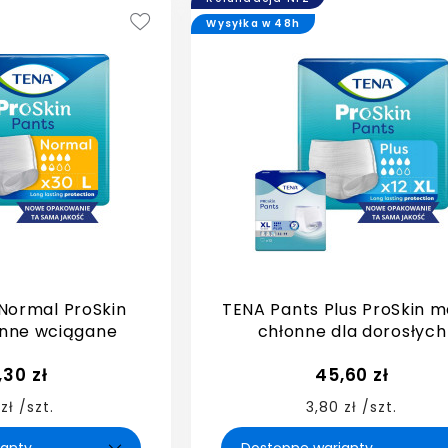
Wysyłka w 48h
Normal ProSkin
TENA Pants Plus ProSkin ma
onne wciągane
chłonne dla dorosłych
,30 zł
45,60 zł
 zł /szt.
3,80 zł /szt.