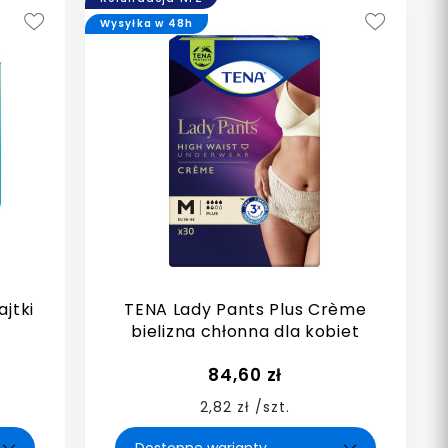
Wysyłka w 48h
jtki
TENA Lady Pants Plus Crème
bielizna chłonna dla kobiet
84,60 zł
2,82 zł /szt.