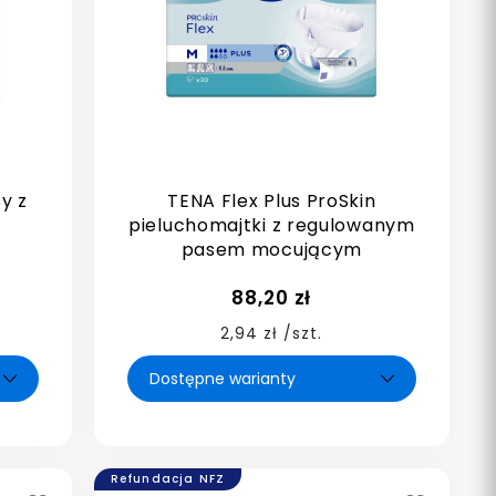
y z
TENA Flex Plus ProSkin
a
pieluchomajtki z regulowanym
pasem mocującym
88,20 zł
2,94 zł /szt.
Refundacja NFZ