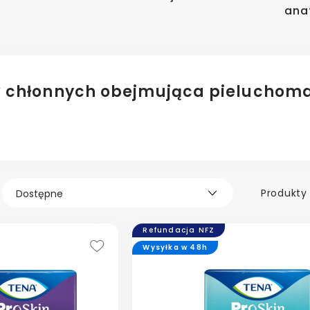
anat
w chłonnych obejmująca pieluchomajt
Produkty 
Refundacja NFZ
Wysyłka w 48h