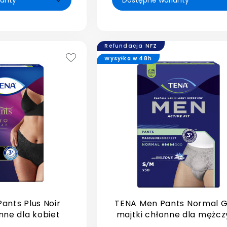
Refundacja NFZ
Wysyłka w 48h
ants Plus Noir
TENA Men Pants Normal 
nne dla kobiet
majtki chłonne dla mężcz