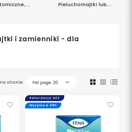
omiczne,...
Pieluchomajtki lub...
ki i zamienniki - dla
na stronie:
Refundacja NFZ
Wysyłka w 48h