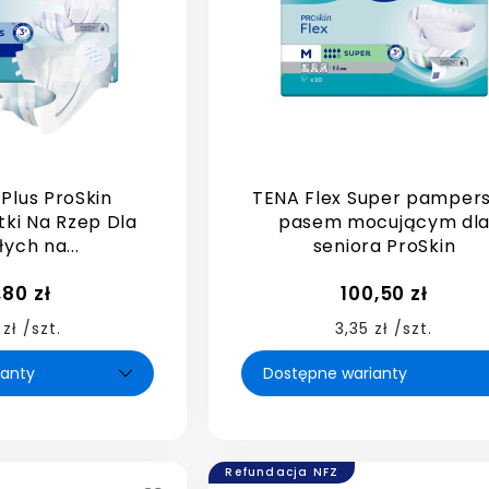
 Plus ProSkin
TENA Flex Super pampers
tki Na Rzep Dla
pasem mocującym dl
ych na...
seniora ProSkin
,80 zł
100,50 zł
 zł /szt.
3,35 zł /szt.
Refundacja NFZ