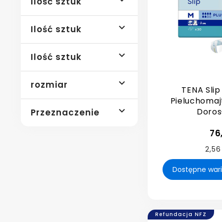
Ilość sztuk

Ilość sztuk

Ilość sztuk

rozmiar
TENA Slip
Pieluchomaj

Dorosł
Przeznaczenie
76
2,56
Refundacja NFZ