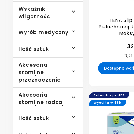
Wskaźnik

wilgotności
TENA Slip
Pieluchomajtk

Wyrób medyczny
Maksy
32

Ilość sztuk
3,21
Akcesoria

stomijne
przeznaczenie
Akcesoria
Refundacja NFZ

stomijne rodzaj
Wysyłka w 48h

Ilość sztuk
