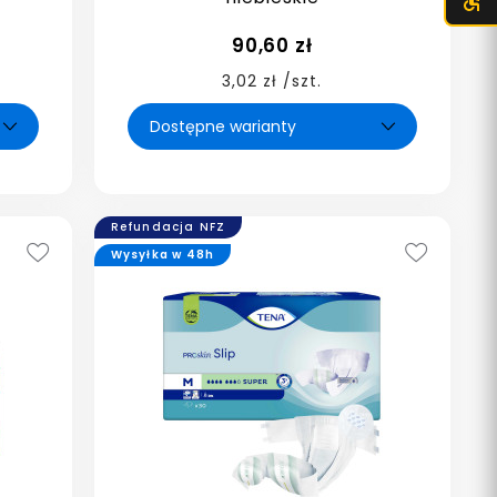
90,60 zł
3,02 zł /szt.
Refundacja NFZ
Wysyłka w 48h