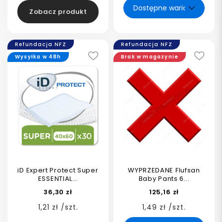
Zobacz produkt
Refundacja NFZ
Refundacja NFZ
Wysyłka w 48h
Brak w magazynie
iD Expert Protect Super
WYPRZEDANE Flufsan
ESSENTIAL...
Baby Pants 6...
36,30 zł
125,16 zł
1,21 zł /szt.
1,49 zł /szt.