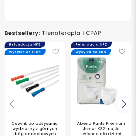
Bestsellery:
Tlenoterapia i CPAP
Refundacja NFZ
Refundacja NFZ
Wysyłka do 100h
Wysyłka do 48h
Poprzedni
Na
Cewnik do odsysania
Abena Pants Premium
wydzieliny z górnych
Junior XS2 majtki
dróg oddechowych
chłonne dla dzieci