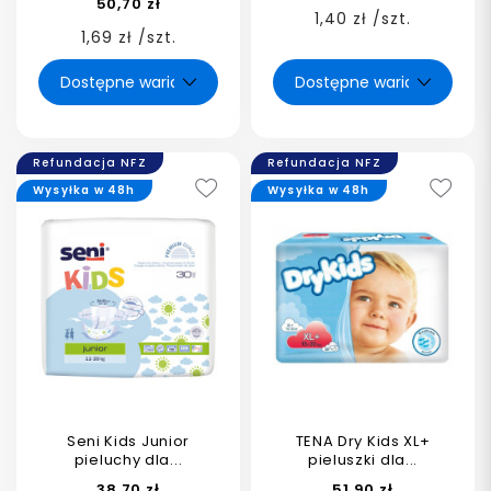
50,70 zł
1,40 zł /szt.
1,69 zł /szt.
Refundacja NFZ
Refundacja NFZ
Wysyłka w 48h
Wysyłka w 48h
Seni Kids Junior
TENA Dry Kids XL+
pieluchy dla...
pieluszki dla...
38,70 zł
51,90 zł