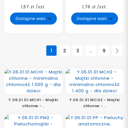
1,57 zł /szt.
1,76 zł /szt.
1
2
3
…
9
Nas
Y.06.01.01.MCH1 - Majtki
Y.06.01.01.MCH2 - Majtki
chłonne -...
chłonne -...