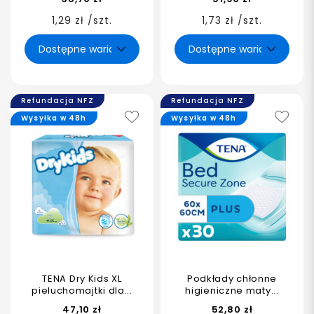
1,29 zł /szt.
1,73 zł /szt.
Refundacja NFZ
Refundacja NFZ
Wysyłka w 48h
Wysyłka w 48h
TENA Dry Kids XL
Podkłady chłonne
pieluchomajtki dla...
higieniczne maty...
47,10 zł
52,80 zł