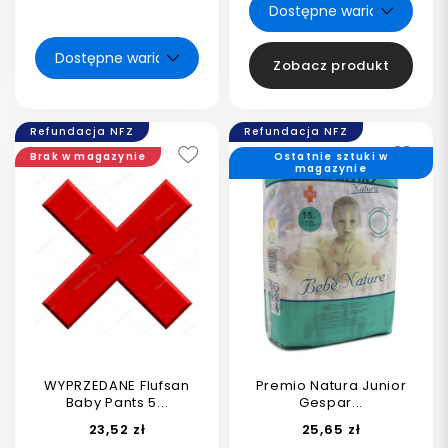
Zobacz produkt
Refundacja NFZ
Refundacja NFZ
Brak w magazynie
Ostatnie sztuki w
magazynie
WYPRZEDANE Flufsan
Premio Natura Junior
Baby Pants 5...
Gespar...
23,52 zł
25,65 zł