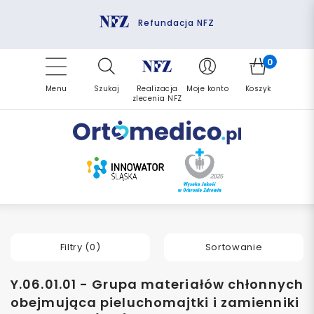
Pomoc fizjoterapeuty
Zrealizuj zlecenie ponownie
Finansowanie PFRON
Darmowa dostawa
Refundacja NFZ
0
Menu
Szukaj
Realizacja
Moje konto
Koszyk
zlecenia NFZ
Filtry (
0
)
Sortowanie
Y.06.01.01 - Grupa materiałów chłonnych
obejmująca pieluchomajtki i zamienniki