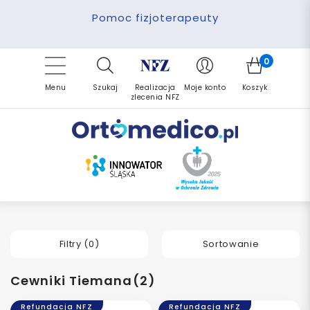
Pomoc fizjoterapeuty
Zrealizuj zlecenie ponownie
Finansowanie PFRON
Darmowa dostawa
Refundacja NFZ
0
Menu
Szukaj
Realizacja
Moje konto
Koszyk
zlecenia NFZ
Filtry (
0
)
Sortowanie
Cewniki Tiemana(2)
Refundacja NFZ
Refundacja NFZ