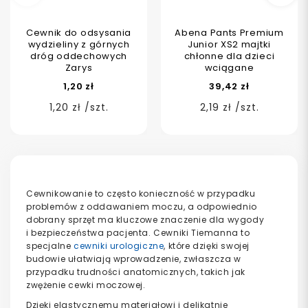
Poprzedni
Na
Cewnik do odsysania
Abena Pants Premium
wydzieliny z górnych
Junior XS2 majtki
dróg oddechowych
chłonne dla dzieci
Zarys
wciągane
1,20 zł
39,42 zł
1,20 zł /szt.
2,19 zł /szt.
Cewnikowanie to często konieczność w przypadku
problemów z oddawaniem moczu, a odpowiednio
dobrany sprzęt ma kluczowe znaczenie dla wygody
i bezpieczeństwa pacjenta. Cewniki Tiemanna to
specjalne
cewniki urologiczne
, które dzięki swojej
budowie ułatwiają wprowadzenie, zwłaszcza w
przypadku trudności anatomicznych, takich jak
zwężenie cewki moczowej.
Dzięki elastycznemu materiałowi i delikatnie