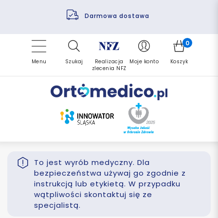
Pomoc fizjoterapeuty
Zrealizuj zlecenie ponownie
Finansowanie PFRON
Darmowa dostawa
Refundacja NFZ
0
Menu
Szukaj
Realizacja
Moje konto
Koszyk
zlecenia NFZ
To jest wyrób medyczny. Dla
bezpieczeństwa używaj go zgodnie z
instrukcją lub etykietą. W przypadku
wątpliwości skontaktuj się ze
specjalistą.