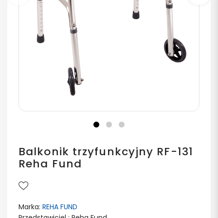
Poprzedni
Na
Balkonik trzyfunkcyjny RF-131
Reha Fund
Marka:
REHA FUND
Przedstawiciel : Reha Fund