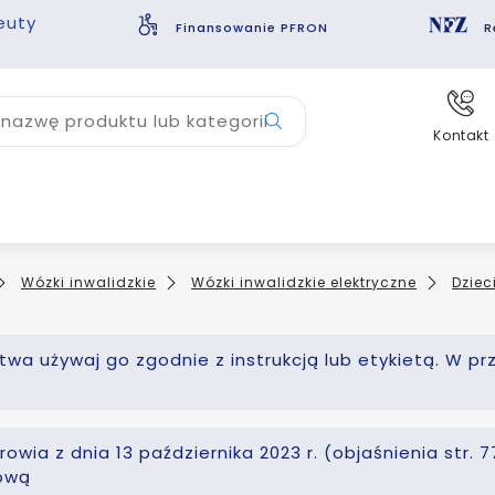
euty
Finansowanie PFRON
R
nazwę produktu lub kategorii
Kontakt
Wózki inwalidzkie
Wózki inwalidzkie elektryczne
Dziec
wa używaj go zgodnie z instrukcją lub etykietą. W pr
owia z dnia 13 października 2023 r. (objaśnienia str.
kową