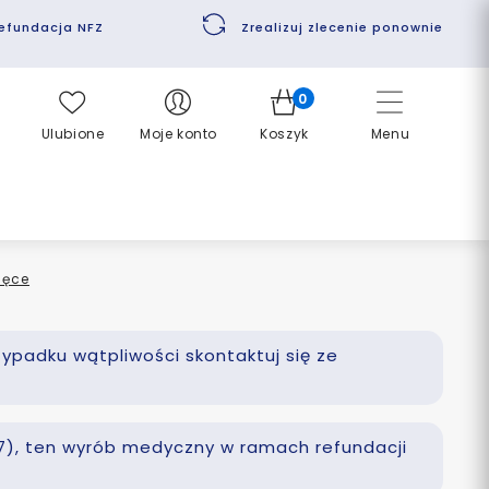
efundacja NFZ
Zrealizuj zlecenie ponownie
0
Ulubione
Moje konto
Koszyk
Menu
ięce
zypadku wątpliwości skontaktuj się ze
 77), ten wyrób medyczny w ramach refundacji