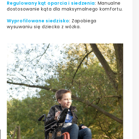
Regulowany kąt oparcia i siedzenia
: Manualne
dostosowanie kąta dla maksymalnego komfortu.
Wyprofilowane siedzisko
: Zapobiega
wysuwaniu się dziecka z wózka.