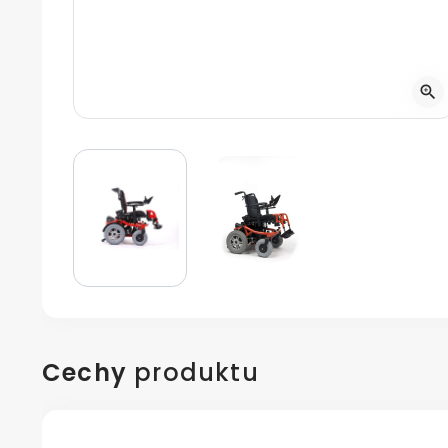
zoom_in
Cechy
produktu