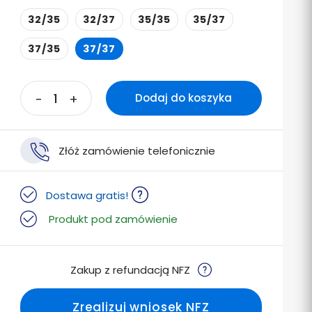
32/35
32/37
35/35
35/37
37/35
37/37
-
+
Dodaj do koszyka
Złóż zamówienie telefonicznie
Dostawa gratis!
Produkt pod zamówienie
Zakup z refundacją NFZ
Zrealizuj wniosek NFZ