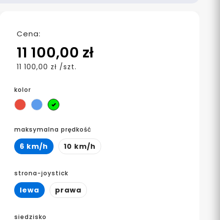
Cena:
11 100,00 zł
11 100,00 zł /szt.
kolor
Czerwony
Niebieski
Limonka
maksymalna prędkość
6 km/h
10 km/h
strona-joystick
lewa
prawa
siedzisko