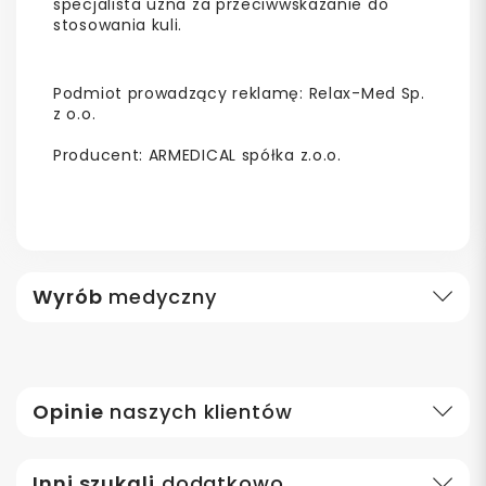
specjalista uzna za przeciwwskazanie do
stosowania kuli.
Podmiot prowadzący reklamę: Relax-Med Sp.
z o.o.
Producent: ARMEDICAL spółka z.o.o.
Wyrób
medyczny
Opinie
naszych klientów
Inni szukali
dodatkowo