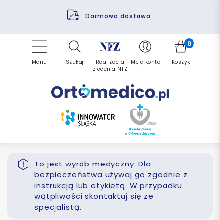
Pomoc fizjoterapeuty
Zrealizuj zlecenie ponownie
Finansowanie PFRON
Darmowa dostawa
Refundacja NFZ
0
Menu
Szukaj
Realizacja
Moje konto
Koszyk
zlecenia NFZ
To jest wyrób medyczny. Dla
bezpieczeństwa używaj go zgodnie z
instrukcją lub etykietą. W przypadku
wątpliwości skontaktuj się ze
specjalistą.