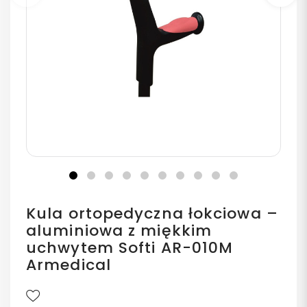
Poprzedni
Na
Kula ortopedyczna łokciowa –
aluminiowa z miękkim
uchwytem Softi AR-010M
Armedical