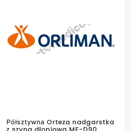
a
Orteza nadgarstka
Półsztywna
z szyną dłoniową MF-D90