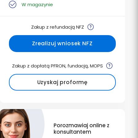
W magazynie
Zakup z refundacją NFZ
Zrealizuj wniosek NFZ
Zakup z dopłatą PFRON, fundacją, MOPS
Uzyskaj proformę
Porozmawiaj online z
konsultantem