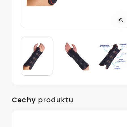
zoom_in
Cechy
produktu