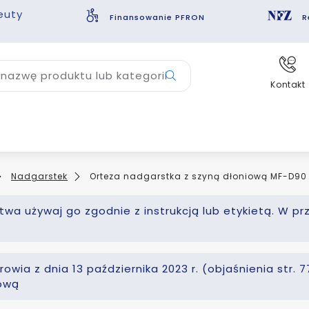
euty
Finansowanie PFRON
R
nazwę produktu lub kategorii
Kontakt
Nadgarstek
Orteza nadgarstka z szyną dłoniową MF-D90
wa używaj go zgodnie z instrukcją lub etykietą. W pr
owia z dnia 13 października 2023 r. (objaśnienia str.
kową