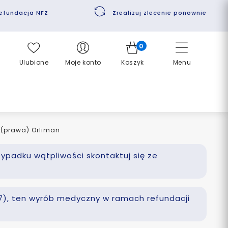
efundacja NFZ
Zrealizuj zlecenie ponownie
0
Ulubione
Moje konto
Koszyk
Menu
 (prawa) Orliman
zypadku wątpliwości skontaktuj się ze
 77), ten wyrób medyczny w ramach refundacji