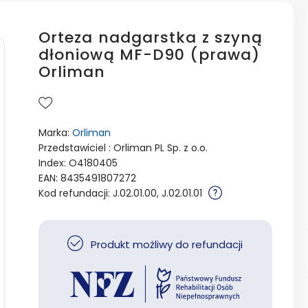
Orteza nadgarstka z szyną
dłoniową MF-D90 (prawa)
Orliman
Marka:
Orliman
Przedstawiciel : Orliman PL Sp. z o.o.
Index: O4180405
EAN: 8435491807272
Kod refundacji: J.02.01.00, J.02.01.01
Produkt możliwy do refundacji