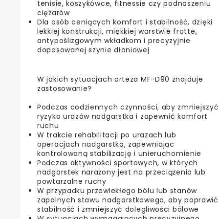
tenisie, koszykówce, fitnessie czy podnoszeniu
ciężarów
Dla osób ceniących komfort i stabilność, dzięki
lekkiej konstrukcji, miękkiej warstwie frotte,
antypoślizgowym wkładkom i precyzyjnie
dopasowanej szynie dłoniowej
W jakich sytuacjach orteza MF-D90 znajduje
zastosowanie?
Podczas codziennych czynności, aby zmniejszyć
ryzyko urazów nadgarstka i zapewnić komfort
ruchu
W trakcie rehabilitacji po urazach lub
operacjach nadgarstka, zapewniając
kontrolowaną stabilizację i unieruchomienie
Podczas aktywności sportowych, w których
nadgarstek narażony jest na przeciążenia lub
powtarzalne ruchy
W przypadku przewlekłego bólu lub stanów
zapalnych stawu nadgarstkowego, aby poprawić
stabilność i zmniejszyć dolegliwości bólowe
W sytuacjach wymagających precyzyjnego