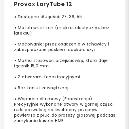
Provox LaryTube 12
▪️ Dostępne długości: 27, 36, 55
▪️ Matetriał: silikon (miękka, elastyczna, bez
lateksu)
▪️ Mocowanie: przez osadzenie w tchawicy i
zabezpieczone paskiem dookoła szyi
▪️ Można stosować przejściówkę, która daje
łącznik 15,0 mm
▪️ Z otworami fenestracyjnymi
▪️ Bez kaniuli zewnętrznej
▪️ Wsparcie dla mowy (Fenestracja):
Precyzyjnie wykonane otwory w górnej części
rurki pozwalają na swobodny przepływ
powietrza z płuc do protezy głosowej podczas
zamykania kasety HME