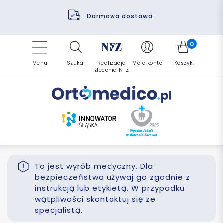
Pomoc fizjoterapeuty
Zrealizuj zlecenie ponownie
Finansowanie PFRON
Darmowa dostawa
Refundacja NFZ
0
Menu
Szukaj
Realizacja
Moje konto
Koszyk
zlecenia NFZ
To jest wyrób medyczny. Dla
bezpieczeństwa używaj go zgodnie z
instrukcją lub etykietą. W przypadku
wątpliwości skontaktuj się ze
specjalistą.