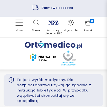
Pomoc fizjoterapeuty
Zrealizuj zlecenie ponownie
Finansowanie PFRON
Darmowa dostawa
Refundacja NFZ
0
Menu
Szukaj
Realizacja
Moje konto
Koszyk
zlecenia NFZ
To jest wyrób medyczny. Dla
bezpieczeństwa używaj go zgodnie z
instrukcją lub etykietą. W przypadku
wątpliwości skontaktuj się ze
specjalistą.