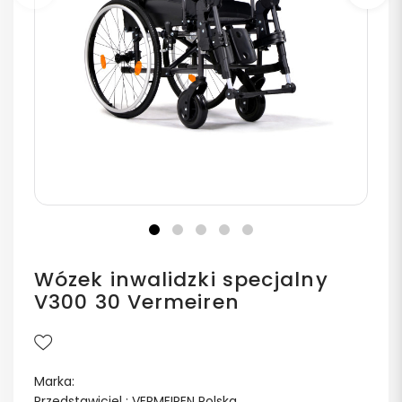
Poprzedni
Na
Wózek inwalidzki specjalny
V300 30 Vermeiren
Marka:
Przedstawiciel : VERMEIREN Polska