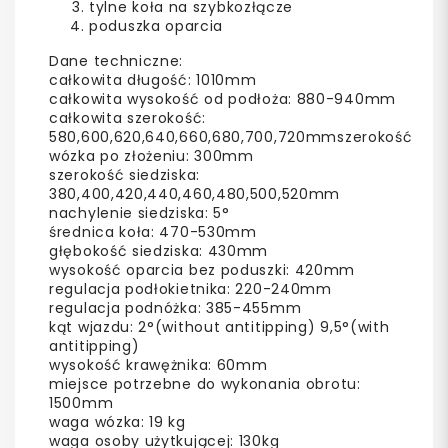
tylne koła na szybkozłącze
poduszka oparcia
Dane techniczne:
całkowita długość: 1010mm
całkowita wysokość od podłoża: 880-940mm
całkowita szerokość:
580,600,620,640,660,680,700,720mmszerokość
wózka po złożeniu: 300mm
szerokość siedziska:
380,400,420,440,460,480,500,520mm
nachylenie siedziska: 5°
średnica koła: 470-530mm
głębokość siedziska: 430mm
wysokość oparcia bez poduszki: 420mm
regulacja podłokietnika: 220-240mm
regulacja podnóżka: 385-455mm
kąt wjazdu: 2°(without antitipping) 9,5°(with
antitipping)
wysokość krawężnika: 60mm
miejsce potrzebne do wykonania obrotu:
1500mm
waga wózka: 19 kg
waga osoby użytkującej: 130kg