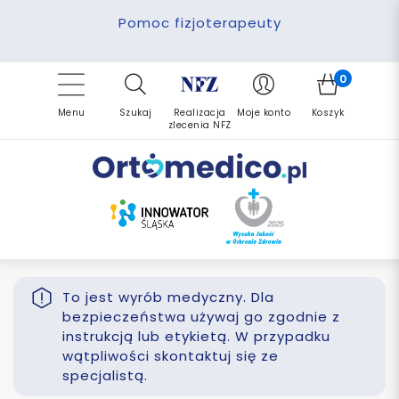
Pomoc fizjoterapeuty
Zrealizuj zlecenie ponownie
Finansowanie PFRON
Darmowa dostawa
Refundacja NFZ
0
Menu
Szukaj
Realizacja
Moje konto
Koszyk
zlecenia NFZ
To jest wyrób medyczny. Dla
bezpieczeństwa używaj go zgodnie z
instrukcją lub etykietą. W przypadku
wątpliwości skontaktuj się ze
specjalistą.