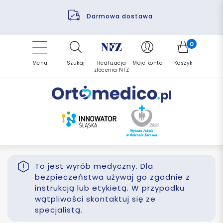
Pomoc fizjoterapeuty
Zrealizuj zlecenie ponownie
Finansowanie PFRON
Darmowa dostawa
Refundacja NFZ
0
Menu
Szukaj
Realizacja
Moje konto
Koszyk
zlecenia NFZ
To jest wyrób medyczny. Dla
bezpieczeństwa używaj go zgodnie z
instrukcją lub etykietą. W przypadku
wątpliwości skontaktuj się ze
specjalistą.