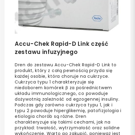
Accu-Chek Rapid-D Link część
zestawu infuzyjnego
Dren do zestawu Accu-Chek Rapid-D Link to
produkt, który z całą pewnością przyda się
każdej osobie, która choruje na cukrzyce.
Cukrzyca typu 1 charakteryzuje się
niedoborem komórek β za pośrednictwem
układu immunologicznego, co powoduje
dożywotnią zależność od egzogennej insuliny.
Podczas gdy zarówno cukrzyca typu 1, jak i
typu 2 powoduje hiperglikemię, patofizjologia i
etiologia chorób są różne. Dren
charakteryzuje się takimi cechami, jak na
przykład: trwałość, wytrzymałość oraz solidne
wykończenie. Warto go zakupić, ponieważ jest