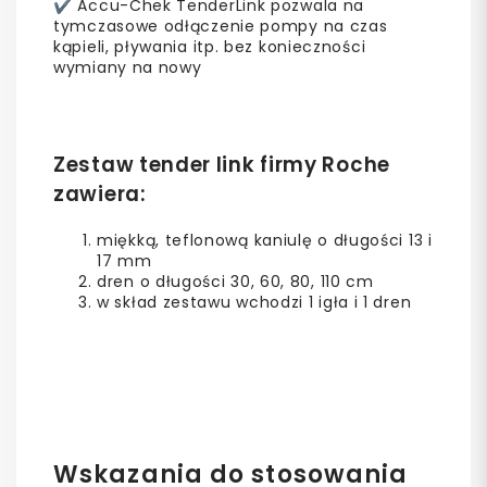
✔️ Accu-Chek TenderLink pozwala na
tymczasowe odłączenie pompy na czas
kąpieli, pływania itp. bez konieczności
wymiany na nowy
Zestaw tender link firmy Roche
zawiera:
miękką, teflonową kaniulę o długości 13 i
17 mm
dren o długości 30, 60, 80, 110 cm
w skład zestawu wchodzi 1 igła i 1 dren
Wskazania do stosowania