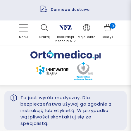
Pomoc fizjoterapeuty
Zrealizuj zlecenie ponownie
Finansowanie PFRON
Darmowa dostawa
Refundacja NFZ
0
Menu
Szukaj
Realizacja
Moje konto
Koszyk
zlecenia NFZ
To jest wyrób medyczny. Dla
bezpieczeństwa używaj go zgodnie z
instrukcją lub etykietą. W przypadku
wątpliwości skontaktuj się ze
specjalistą.