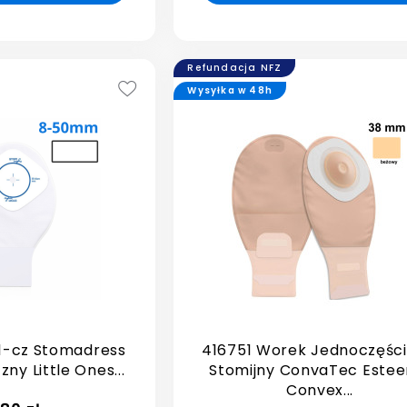
Refundacja NFZ
Wysyłka w 48h
1-cz Stomadress
416751 Worek Jednoczęśc
zny Little Ones...
Stomijny ConvaTec Este
Convex...