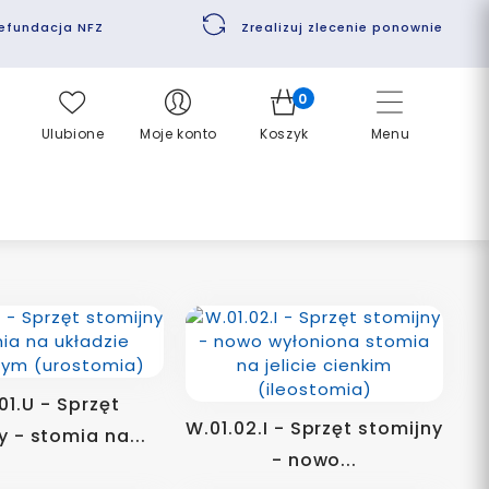
efundacja NFZ
Zrealizuj zlecenie ponownie
0
Ulubione
Moje konto
Koszyk
Menu
01.U - Sprzęt
W.01.02.I - Sprzęt stomijny
y - stomia na...
- nowo...