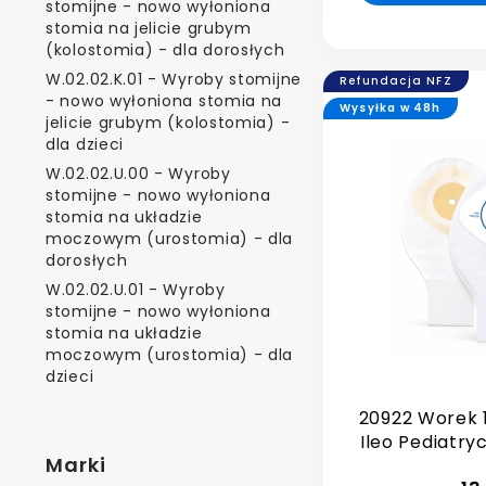
stomijne - nowo wyłoniona
stomia na jelicie grubym
(kolostomia) - dla dorosłych
W.02.02.K.01 - Wyroby stomijne
Refundacja NFZ
- nowo wyłoniona stomia na
Wysyłka w 48h
jelicie grubym (kolostomia) -
dla dzieci
W.02.02.U.00 - Wyroby
stomijne - nowo wyłoniona
stomia na układzie
moczowym (urostomia) - dla
dorosłych
W.02.02.U.01 - Wyroby
stomijne - nowo wyłoniona
stomia na układzie
moczowym (urostomia) - dla
dzieci
20922 Worek 
Ileo Pediatryc
Marki