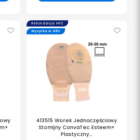
Refundacja NFZ
Wysyłka w 48h
iowy
413515 Worek Jednoczęściowy
em+
Stomijny ConvaTec Esteem+
Plastyczny...