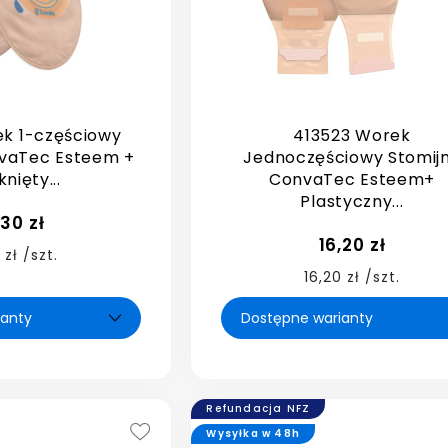
ek 1-częściowy
413523 Worek
nvaTec Esteem +
Jednoczęściowy Stomij
nięty...
ConvaTec Esteem+
Plastyczny...
,30 zł
16,20 zł
 zł /szt.
16,20 zł /szt.
Refundacja NFZ
Wysyłka w 48h