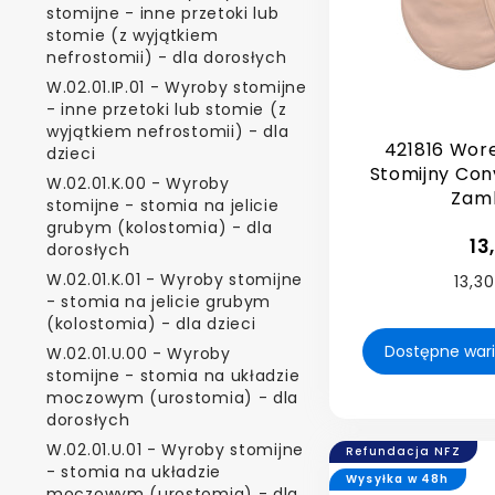
stomijne - inne przetoki lub
stomie (z wyjątkiem
nefrostomii) - dla dorosłych
W.02.01.IP.01 - Wyroby stomijne
- inne przetoki lub stomie (z
wyjątkiem nefrostomii) - dla
421816 Wor
dzieci
Stomijny Co
W.02.01.K.00 - Wyroby
Zamk
stomijne - stomia na jelicie
grubym (kolostomia) - dla
13
dorosłych
W.02.01.K.01 - Wyroby stomijne
13,30
- stomia na jelicie grubym
(kolostomia) - dla dzieci
W.02.01.U.00 - Wyroby
stomijne - stomia na układzie
moczowym (urostomia) - dla
dorosłych
W.02.01.U.01 - Wyroby stomijne
Refundacja NFZ
- stomia na układzie
Wysyłka w 48h
moczowym (urostomia) - dla