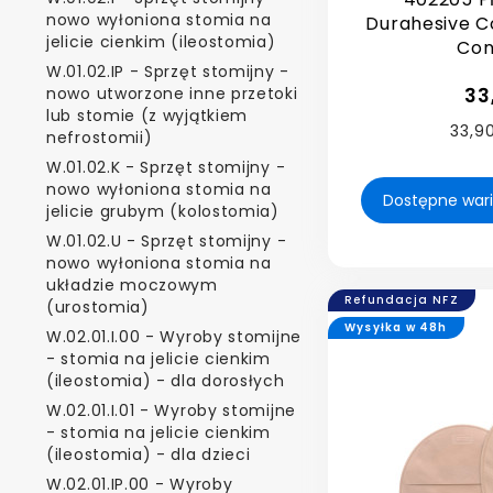
nowo wyłoniona stomia na
Durahesive 
jelicie cienkim (ileostomia)
Con
W.01.02.IP - Sprzęt stomijny -
nowo utworzone inne przetoki
33
lub stomie (z wyjątkiem
33,90
nefrostomii)
W.01.02.K - Sprzęt stomijny -
nowo wyłoniona stomia na
jelicie grubym (kolostomia)
W.01.02.U - Sprzęt stomijny -
nowo wyłoniona stomia na
układzie moczowym
Refundacja NFZ
(urostomia)
Wysyłka w 48h
W.02.01.I.00 - Wyroby stomijne
- stomia na jelicie cienkim
(ileostomia) - dla dorosłych
W.02.01.I.01 - Wyroby stomijne
- stomia na jelicie cienkim
(ileostomia) - dla dzieci
W.02.01.IP.00 - Wyroby