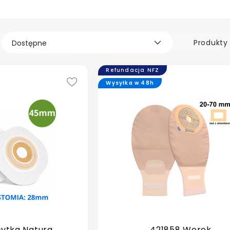
Produkty 
Refundacja NFZ
Wysyłka w 48h
łytka Natura
421858 Worek