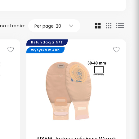
na stronie:
Refundacja NFZ
Wysyłka w 48h
413516 Jednoczęściowy Worek