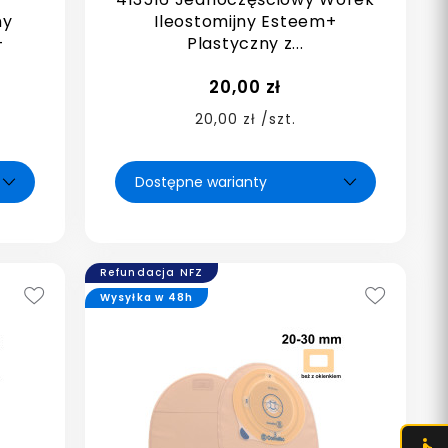
ny
Ileostomijny Esteem+
-
Plastyczny z...
20,00 zł
20,00 zł /szt.
Refundacja NFZ
Wysyłka w 48h