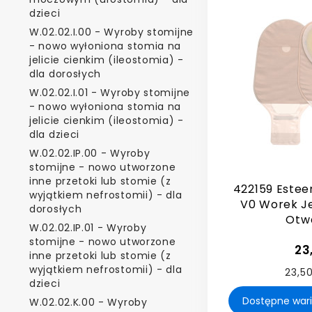
dzieci
W.02.02.I.00 - Wyroby stomijne
- nowo wyłoniona stomia na
jelicie cienkim (ileostomia) -
dla dorosłych
W.02.02.I.01 - Wyroby stomijne
- nowo wyłoniona stomia na
jelicie cienkim (ileostomia) -
dla dzieci
W.02.02.IP.00 - Wyroby
stomijne - nowo utworzone
inne przetoki lub stomie (z
422159 Estee
wyjątkiem nefrostomii) - dla
V0 Worek J
dorosłych
Otwa
W.02.02.IP.01 - Wyroby
stomijne - nowo utworzone
23
inne przetoki lub stomie (z
wyjątkiem nefrostomii) - dla
23,50
dzieci
W.02.02.K.00 - Wyroby