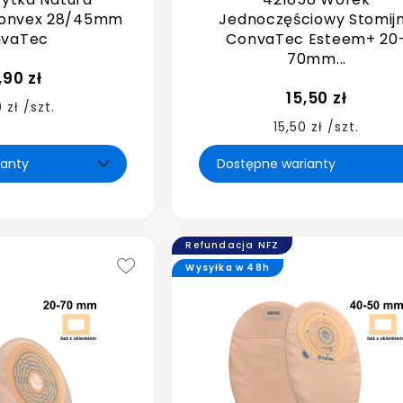
Convex 28/45mm
Jednoczęściowy Stomij
vaTec
ConvaTec Esteem+ 20
70mm...
,90 zł
15,50 zł
 zł /szt.
15,50 zł /szt.
Refundacja NFZ
Wysyłka w 48h