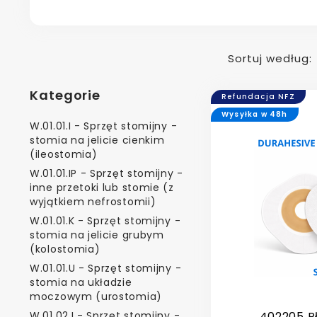
Sortuj według:
Kategorie
Refundacja NFZ
Wysyłka w 48h
W.01.01.I - Sprzęt stomijny -
stomia na jelicie cienkim
(ileostomia)
W.01.01.IP - Sprzęt stomijny -
inne przetoki lub stomie (z
wyjątkiem nefrostomii)
W.01.01.K - Sprzęt stomijny -
stomia na jelicie grubym
(kolostomia)
W.01.01.U - Sprzęt stomijny -
stomia na układzie
moczowym (urostomia)
W.01.02.I - Sprzęt stomijny -
402205 P