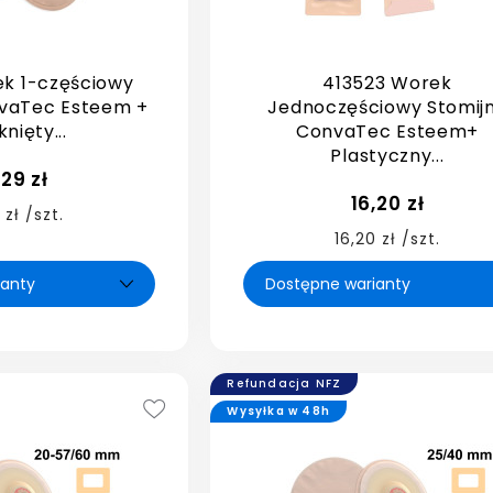
ek 1-częściowy
413523 Worek
nvaTec Esteem +
Jednoczęściowy Stomij
nięty...
ConvaTec Esteem+
Plastyczny...
,29 zł
16,20 zł
 zł /szt.
16,20 zł /szt.
Refundacja NFZ
Wysyłka w 48h