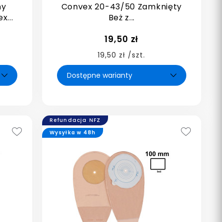
ny
Convex 20-43/50 Zamknięty
...
Beż z...
19,50 zł
19,50 zł /szt.
Refundacja NFZ
Wysyłka w 48h