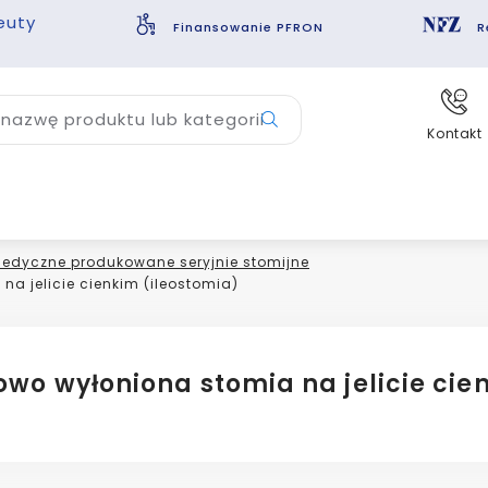
euty
Finansowanie PFRON
R
nazwę produktu lub kategorii
Kontakt
edyczne produkowane seryjnie stomijne
na jelicie cienkim (ileostomia)
nowo wyłoniona stomia na jelicie ci