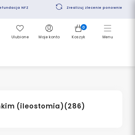
efundacja NFZ
Zrealizuj zlecenie ponownie
0
Ulubione
Moje konto
Koszyk
Menu
enkim (ileostomia)
(286)