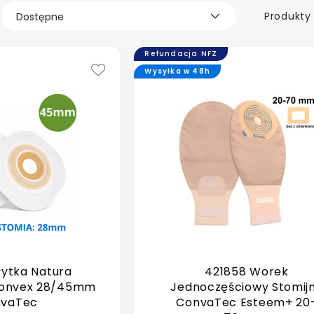
Produkty 
Refundacja NFZ
Wysyłka w 48h
łytka Natura
421858 Worek
Convex 28/45mm
Jednoczęściowy Stomij
vaTec
ConvaTec Esteem+ 20