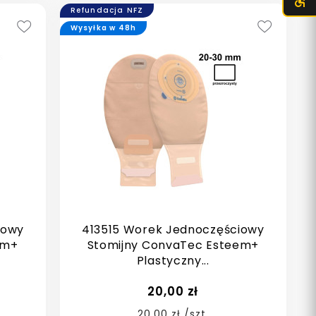
Refundacja NFZ
Wysyłka w 48h
iowy
413515 Worek Jednoczęściowy
em+
Stomijny ConvaTec Esteem+
Plastyczny...
20,00 zł
20,00 zł /szt.