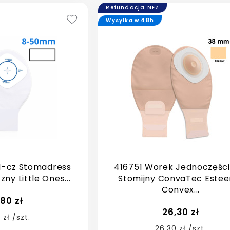
Refundacja NFZ
Wysyłka w 48h
1-cz Stomadress
416751 Worek Jednoczęśc
zny Little Ones...
Stomijny ConvaTec Este
Convex...
,80 zł
26,30 zł
 zł /szt.
26,30 zł /szt.