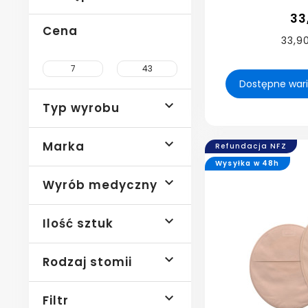
33
Cena
33,90

Typ wyrobu

Marka
Refundacja NFZ
Wysyłka w 48h

Wyrób medyczny

Ilość sztuk

Rodzaj stomii

Filtr