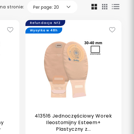
na stronie:
Refundacja NFZ
Wysyłka w 48h
413516 Jednoczęściowy Worek
ny
Ileostomijny Esteem+
-
Plastyczny z...