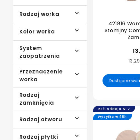

Rodzaj worka
421816 Wor

Stomijny Co
Kolor worka
Zamk
System

13
zaopatrzenia
13,29
Przeznaczenie

worka
Rodzaj

zamknięcia
Refundacja NFZ
Wysyłka w 48h

Rodzaj otworu

Rodzaj płytki