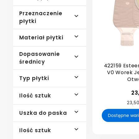
Przeznaczenie

płytki

Materiał płytki
Dopasowanie

średnicy
422159 Estee
V0 Worek J

Typ płytki
Otwa
23

Ilość sztuk
23,50

Uszka do paska

Ilość sztuk