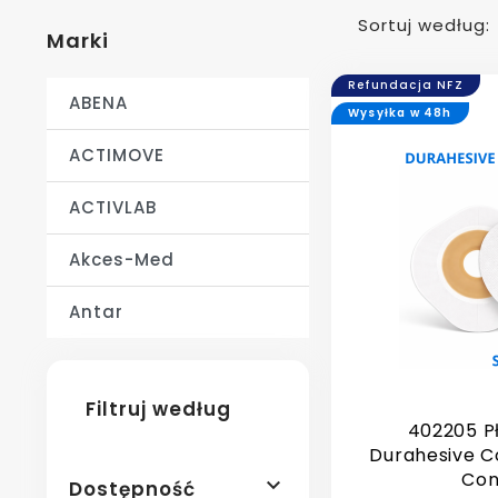
Sortuj według:
Marki
Refundacja NFZ
ABENA
Wysyłka w 48h
ACTIMOVE
ACTIVLAB
Akces-Med
Antar
Filtruj według
402205 P
Durahesive 
Con

Dostępność