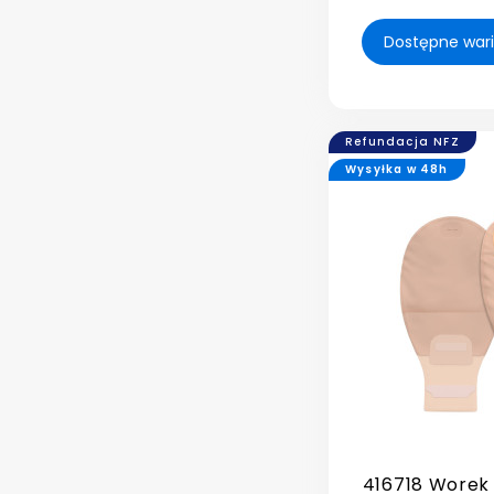
Refundacja NFZ
Wysyłka w 48h
416718 Worek