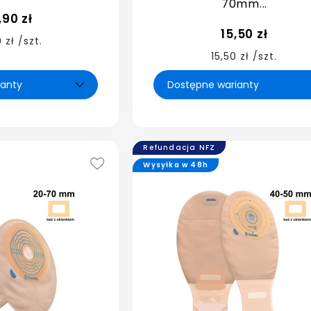
70mm...
,90 zł
15,50 zł
 zł /szt.
15,50 zł /szt.
Refundacja NFZ
Wysyłka w 48h