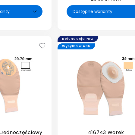
Refundacja NFZ
Wysyłka w 48h
 Jednoczęściowy
416743 Worek