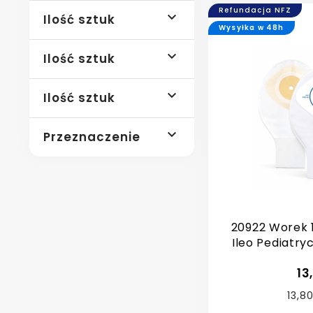
Refundacja NFZ

Ilość sztuk
Wysyłka w 48h

Ilość sztuk

Ilość sztuk

Przeznaczenie
20922 Worek 
Ileo Pediatryc
13
13,80