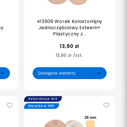
413509 Worek Kolostomijny
ny
Jednoczęściowy Esteem+
Plastyczny z...
13,90 zł
13,90 zł /szt.
Refundacja NFZ
Wysyłka w 48h