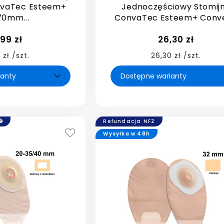
nvaTec Esteem+
Jednoczęściowy Stomij
70mm...
ConvaTec Esteem+ Convex
,99 zł
26,30 zł
 zł /szt.
26,30 zł /szt.
Refundacja NFZ
Wysyłka w 48h