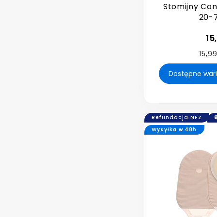
Stomijny Co
20-
15
15,99
Refundacja NFZ
Wysyłka w 48h