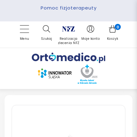
Pomoc fizjoterapeuty
Zrealizuj zlecenie ponownie
Finansowanie PFRON
Darmowa dostawa
Refundacja NFZ
0
Menu
Szukaj
Realizacja
Moje konto
Koszyk
zlecenia NFZ