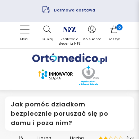
Pomoc fizjoterapeuty
Zrealizuj zlecenie ponownie
Finansowanie PFRON
Darmowa dostawa
Refundacja NFZ
0
Menu
Szukaj
Realizacja
Moje konto
Koszyk
zlecenia NFZ
Jak pomóc dziadkom
bezpiecznie poruszać się po
domu i poza nim?
16-
Liczba
Liczba
(538)