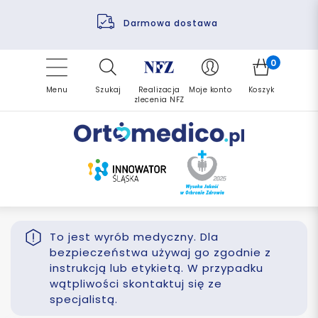
Pomoc fizjoterapeuty
Zrealizuj zlecenie ponownie
Finansowanie PFRON
Darmowa dostawa
Refundacja NFZ
0
Menu
Szukaj
Realizacja
Moje konto
Koszyk
zlecenia NFZ
To jest wyrób medyczny. Dla
bezpieczeństwa używaj go zgodnie z
instrukcją lub etykietą. W przypadku
wątpliwości skontaktuj się ze
specjalistą.