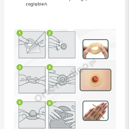
zagłębień.