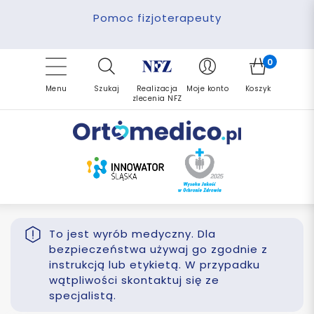
Pomoc fizjoterapeuty
Zrealizuj zlecenie ponownie
Finansowanie PFRON
Darmowa dostawa
Refundacja NFZ
0
Menu
Szukaj
Realizacja
Moje konto
Koszyk
zlecenia NFZ
To jest wyrób medyczny. Dla
bezpieczeństwa używaj go zgodnie z
instrukcją lub etykietą. W przypadku
wątpliwości skontaktuj się ze
specjalistą.