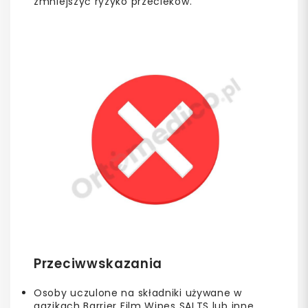
zmniejszyć ryzyko przecieków.
Przeciwwskazania
Osoby uczulone na składniki używane w
gazikach Barrier Film Wipes SALTS lub inne