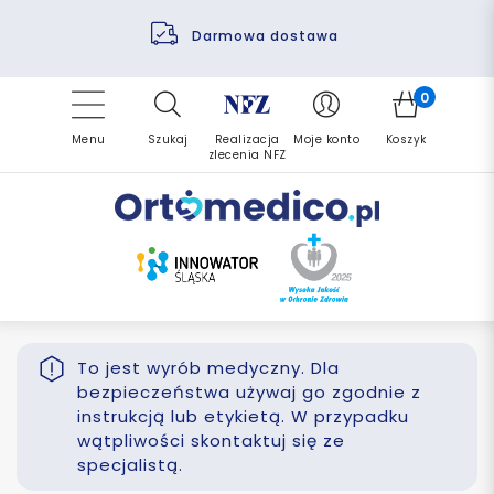
Pomoc fizjoterapeuty
Zrealizuj zlecenie ponownie
Finansowanie PFRON
Darmowa dostawa
Refundacja NFZ
0
Menu
Szukaj
Realizacja
Moje konto
Koszyk
zlecenia NFZ
To jest wyrób medyczny. Dla
bezpieczeństwa używaj go zgodnie z
instrukcją lub etykietą. W przypadku
wątpliwości skontaktuj się ze
specjalistą.