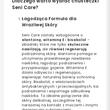
Dlaczego warto wybrać chusteczki
Seni Care?
Łagodząca Formuła dla
Wrażliwej Skóry
Seni Care zostały wzbogacone o
alantoinę
,
witaminę E
i
bisabolol
–
składniki, które nie tylko
skutecznie
nawilżają
, ale
również regenerują
podrażnioną skórę. Alantoina pomaga w
utrzymaniu prawidłowego nawilżenia
naskórka, łagodząc podrażnienia i
przyspieszając gojenie. Witamina E
działa odżywczo i regenerująco,
wspierając naturalną barierę ochronną
skóry. Bisabolol, o właściwościach
antybakteryjnych i przeciwzapalnych, koi
podrażnienia i wspomaga odbudowę
naskórka. To idealne połączenie dla
skóry delikatnej, szczególnie tej
narażonej na kontakt z moczem i innymi
drażniącymi substancjami.