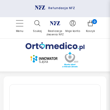
Pomoc fizjoterapeuty
Zrealizuj zlecenie ponownie
Finansowanie PFRON
Darmowa dostawa
Refundacja NFZ
0
Menu
Szukaj
Realizacja
Moje konto
Koszyk
zlecenia NFZ