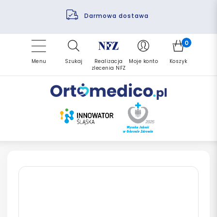
Pomoc fizjoterapeuty
Zrealizuj zlecenie ponownie
Finansowanie PFRON
Darmowa dostawa
Refundacja NFZ
0
Menu
Szukaj
Realizacja
Moje konto
Koszyk
zlecenia NFZ