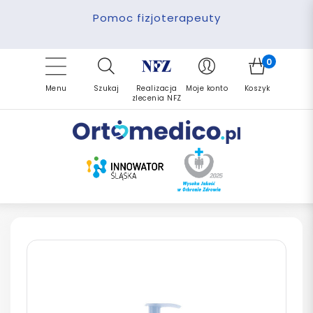
Pomoc fizjoterapeuty
Zrealizuj zlecenie ponownie
Finansowanie PFRON
Darmowa dostawa
Refundacja NFZ
0
Menu
Szukaj
Realizacja
Moje konto
Koszyk
zlecenia NFZ