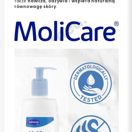
także
nawilża, odżywia
i
wspiera naturalną
równowagę skóry
.