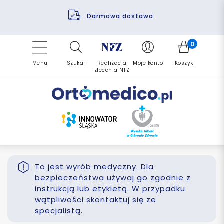
Pomoc fizjoterapeuty
Zrealizuj zlecenie ponownie
Finansowanie PFRON
Darmowa dostawa
Refundacja NFZ
0
Menu
Szukaj
Realizacja
Moje konto
Koszyk
zlecenia NFZ
To jest wyrób medyczny. Dla
bezpieczeństwa używaj go zgodnie z
instrukcją lub etykietą. W przypadku
wątpliwości skontaktuj się ze
specjalistą.