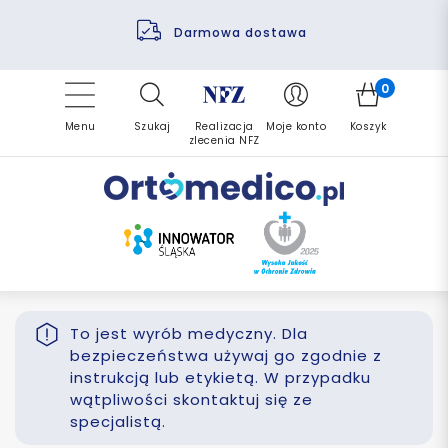
Pomoc fizjoterapeuty
Zrealizuj zlecenie ponownie
Finansowanie PFRON
Darmowa dostawa
Refundacja NFZ
0
Menu
Szukaj
Realizacja
Moje konto
Koszyk
zlecenia NFZ
To jest wyrób medyczny. Dla
bezpieczeństwa używaj go zgodnie z
instrukcją lub etykietą. W przypadku
wątpliwości skontaktuj się ze
specjalistą.