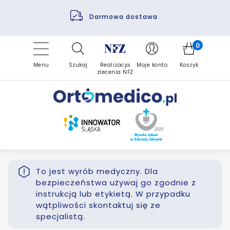
Pomoc fizjoterapeuty
Zrealizuj zlecenie ponownie
Finansowanie PFRON
Darmowa dostawa
Refundacja NFZ
0
Menu
Szukaj
Realizacja
Moje konto
Koszyk
zlecenia NFZ
To jest wyrób medyczny. Dla
bezpieczeństwa używaj go zgodnie z
instrukcją lub etykietą. W przypadku
wątpliwości skontaktuj się ze
specjalistą.