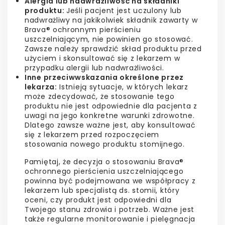
Alergia lub nadwrażliwość na składniki
produktu:
Jeśli pacjent jest uczulony lub
nadwrażliwy na jakikolwiek składnik zawarty w
Brava® ochronnym pierścieniu
uszczelniającym, nie powinien go stosować.
Zawsze należy sprawdzić skład produktu przed
użyciem i skonsultować się z lekarzem w
przypadku alergii lub nadwrażliwości.
Inne przeciwwskazania określone przez
lekarza:
Istnieją sytuacje, w których lekarz
może zdecydować, że stosowanie tego
produktu nie jest odpowiednie dla pacjenta z
uwagi na jego konkretne warunki zdrowotne.
Dlatego zawsze ważne jest, aby konsultować
się z lekarzem przed rozpoczęciem
stosowania nowego produktu stomijnego.
Pamiętaj, że decyzja o stosowaniu Brava®
ochronnego pierścienia uszczelniającego
powinna być podejmowana we współpracy z
lekarzem lub specjalistą ds. stomii, który
oceni, czy produkt jest odpowiedni dla
Twojego stanu zdrowia i potrzeb. Ważne jest
także regularne monitorowanie i pielęgnacja