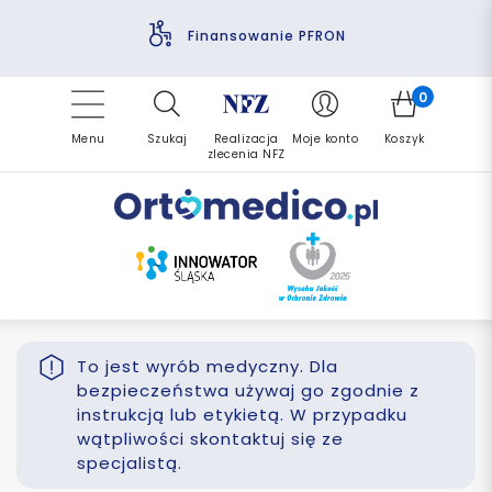
Pomoc fizjoterapeuty
Zrealizuj zlecenie ponownie
Finansowanie PFRON
Darmowa dostawa
Refundacja NFZ
0
Menu
Szukaj
Realizacja
Moje konto
Koszyk
zlecenia NFZ
To jest wyrób medyczny. Dla
bezpieczeństwa używaj go zgodnie z
instrukcją lub etykietą. W przypadku
wątpliwości skontaktuj się ze
specjalistą.