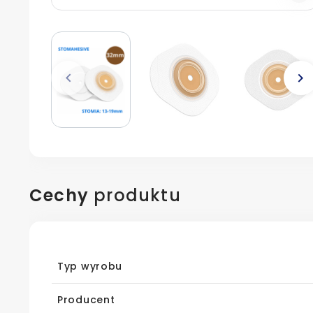
keyboard_arrow_left
keyboard_arrow_right
Poprzedni
N
Cechy
produktu
Typ wyrobu
Producent