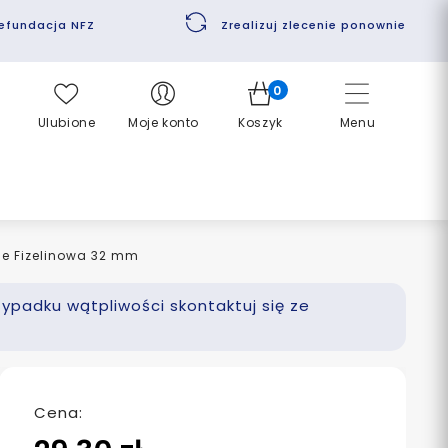
efundacja NFZ
Zrealizuj zlecenie ponownie
0
Ulubione
Moje konto
Koszyk
Menu
le Fizelinowa 32 mm
zypadku wątpliwości skontaktuj się ze
Cena: