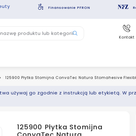
euty
Finansowanie PFRON
R
nazwę produktu lub kategorii
Kontakt
125900 Płytka Stomijna ConvaTec Natura Stomahesive Flexib
wa używaj go zgodnie z instrukcją lub etykietą. W pr
125900 Płytka Stomijna
ConvaTec Natura