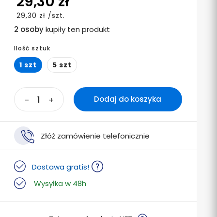
29,30 zł
29,30 zł /szt.
2 osoby
kupiły ten produkt
Ilość sztuk
1 szt
5 szt
-
+
Dodaj do koszyka
Złóż zamówienie telefonicznie
Dostawa gratis!
Wysyłka w 48h