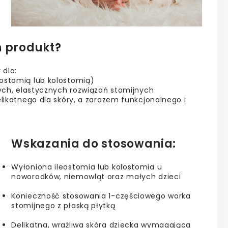
n produkt?
 dla:
ostomią lub kolostomią)
zych, elastycznych rozwiązań stomijnych
elikatnego dla skóry, a zarazem funkcjonalnego i
Wskazania
do
stosowania:
Wyłoniona
ileostomia
lub
kolostomia
u
noworodków,
niemowląt
oraz
małych
dzieci
Konieczność
stosowania
1-
częściowego
worka
stomijnego
z
płaską
płytką
Delikatna,
wrażliwa
skóra
dziecka
wymagająca