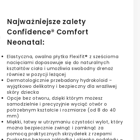
Najważniejsze zalety
Confidence® Comfort
Neonatal:
Elastyczna, owalna płytka Flexifit® z sześcioma
nacięciami dopasowuje się do naturalnych
kształtów ciała i umożliwia swobodny drenaż
również w pozycji leżącej
Dermatologicznie przebadany hydrokoloid –
wyjątkowo delikatny i bezpieczny dla wrażliwej
skóry dziecka
Opcje bez otworu, dzięki którym możesz
samodzielnie i precyzyjnie wyciąć otwór o
potrzebnym kształcie i rozmiarze (od 8 do 40
mm)
Miękki, łatwy w utrzymaniu czystości wylot, który
można bezpiecznie zwinąć i zamknąć za
pomocą praktycznych skrzydełek z rzepami
Dyskretna beżowa zakładka i okienko podglądu –