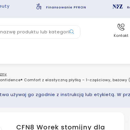
euty
Finansowanie PFRON
R
nazwę produktu lub kategorii
Kontakt
czny
nfidence® Comfort z elastyczną płytką – 1-częściowy, beżowy
wa używaj go zgodnie z instrukcją lub etykietą. W pr
CFN8 Worek stomijny dla