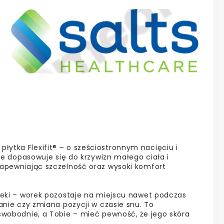
ytka Flexifit® – o sześciostronnym nacięciu i
ale dopasowuje się do krzywizn małego ciała i
zapewniając szczelność oraz wysoki komfort
cieki – worek pozostaje na miejscu nawet podczas
anie czy zmiana pozycji w czasie snu. To
swobodnie, a Tobie – mieć pewność, że jego skóra