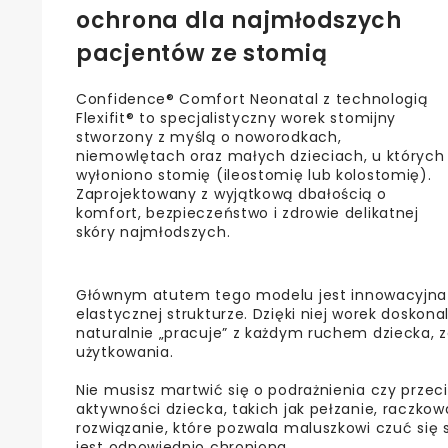
ochrona dla najmłodszych
pacjentów ze stomią
Confidence® Comfort Neonatal z technologią
Flexifit® to specjalistyczny worek stomijny
stworzony z myślą o noworodkach,
niemowlętach oraz małych dzieciach, u których
wyłoniono stomię (ileostomię lub kolostomię).
Zaprojektowany z wyjątkową dbałością o
komfort, bezpieczeństwo i zdrowie delikatnej
skóry najmłodszych.
Głównym atutem tego modelu jest innowacyjna pł
elastycznej strukturze. Dzięki niej worek doskon
naturalnie „pracuje” z każdym ruchem dziecka, 
użytkowania.
Nie musisz martwić się o podrażnienia czy prze
aktywności dziecka, takich jak pełzanie, raczkow
rozwiązanie, które pozwala maluszkowi czuć się 
jest odpowiednio chroniona.