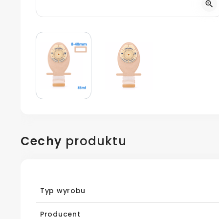
zoom_in
Cechy
produktu
Typ wyrobu
Producent