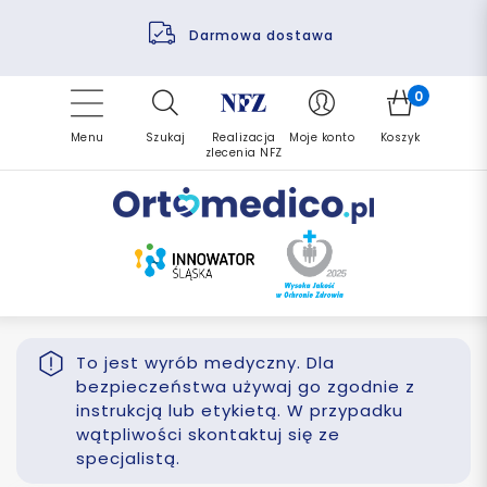
Pomoc fizjoterapeuty
Zrealizuj zlecenie ponownie
Finansowanie PFRON
Darmowa dostawa
Refundacja NFZ
0
Menu
Szukaj
Realizacja
Moje konto
Koszyk
zlecenia NFZ
To jest wyrób medyczny. Dla
bezpieczeństwa używaj go zgodnie z
instrukcją lub etykietą. W przypadku
wątpliwości skontaktuj się ze
specjalistą.