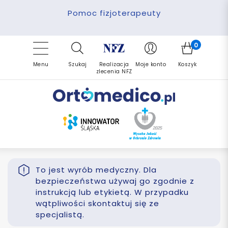
Pomoc fizjoterapeuty
Zrealizuj zlecenie ponownie
Finansowanie PFRON
Darmowa dostawa
Refundacja NFZ
0
Menu
Szukaj
Realizacja
Moje konto
Koszyk
zlecenia NFZ
To jest wyrób medyczny. Dla
bezpieczeństwa używaj go zgodnie z
instrukcją lub etykietą. W przypadku
wątpliwości skontaktuj się ze
specjalistą.