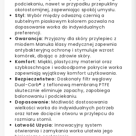
podciekaniu, nawet w przypadku przepukliny
okołostomijnej, zapewniając spokój umysłu.
Styl:
Wybór między odważną czernią a
subtelnym piaskowym kolorem pozwala na
dopasowanie worka do indywidualnych
preferencji.
Gwarancja:
Przyjazny dla skóry przylepiec z
miodem Manuka klasy medycznej zapewnia
antybakteryjną ochronę i stymuluje wzrost
komórek, dbając o zdrowie skóry.
Komfort:
Miękki, plastyczny materiał oraz
szybkoschnące i wodoodporne pokrycie worka
zapewniają wyjątkowy komfort użytkowania.
Bezpieczeństwo:
Doskonały filtr węglowy
Dual-Carb® z teflonową membraną PTFE
skutecznie eliminuje zapachy, zapobiega
balonowaniu i podciekaniu.
Dopasowanie:
Możliwość dostosowania
wielkości worka do indywidualnych potrzeb
oraz łatwe docięcie otworu w przylepcu do
rozmiaru stomii.
Łatwość Użycia:
Innowacyjny system
otwierania i zamykania worka ułatwia jego