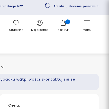
efundacja NFZ
Zrealizuj zlecenie ponownie
0
Ulubione
Moje konto
Koszyk
Menu
l V0
zypadku wątpliwości skontaktuj się ze
Cena: