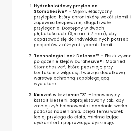
Hydrokoloidowy przylepiec
Stomahesive®
– Miękki, elastyczny
przylepiec, który chroni skórę wokół stomii i
zapewnia bezpieczne, długotrwałe
przyleganie. Dostępny w dwóch
głębokościach (3,5 mm i 7 mm), aby
dopasować się do indywidualnych potrzeb
pacjentów z różnymi typami stomii.
Technologia Leak Defense™
– Ekskluzywn
połączenie klejów Durahesive® i Modified
Stomahesive®, które pęcznieją przy
kontakcie z wilgocią, tworząc dodatkową
warstwę ochronną zapobiegającą
wyciekom.
Kieszeń w kształcie "8"
– Innowacyjny
kształt kieszeni, zaprojektowany tak, aby
zmniejszyć balonowanie i opadanie worka
podczas napełniania. Dzięki temu worek
lepiej przylega do ciała, minimalizując
dyskomfort i poprawiając dyskrecję.