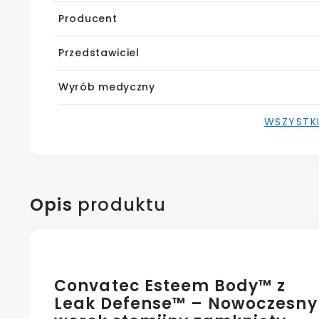
Producent
Przedstawiciel
Wyrób medyczny
WSZYSTK
Opis
produktu
Convatec Esteem Body™ z
Leak Defense™ – Nowoczesny