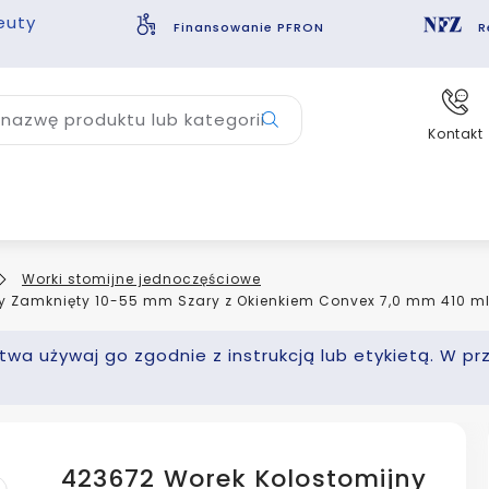
euty
Finansowanie PFRON
R
nazwę produktu lub kategorii
Kontakt
Worki stomijne jednoczęściowe
y Zamknięty 10-55 mm Szary z Okienkiem Convex 7,0 mm 410 m
wa używaj go zgodnie z instrukcją lub etykietą. W pr
423672 Worek Kolostomijny