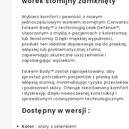
worek stomijny zamknięty
Wybierz komfort i pewność z nowym
jednoczęściowym workiem stomijnym Convatec
Esteem Body™ z technologią Leak Defense™,
stworzonym z myślą o pacjentach z kolostomią
lub ileostomią. Dzięki miękkiej wypukłości,
produkt ten idealnie dopasowuje się do płaskiej,
wklęsłej lub problematycznej stomii,
zapewniając skuteczne uszczelnienie i
zapobiegając wyciekom.
Esteem Body™ został zaprojektowany, aby
sprostać potrzebom pacjentów z płaską lub
wklęsłą stomią, minimalizując ryzyko przecieków
i podrażnień skóry. Oferuje niezrównany komfort
i dyskrecję, dzięki nowoczesnej konstrukcji i
sprawdzonym rozwiązaniom technologicznym.
Dostępny w wersji :
Kolor :
szary z okienkiem