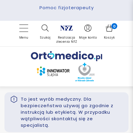
Pomoc fizjoterapeuty
Zrealizuj zlecenie ponownie
Finansowanie PFRON
Darmowa dostawa
Refundacja NFZ
0
Menu
Szukaj
Realizacja
Moje konto
Koszyk
zlecenia NFZ
To jest wyrób medyczny. Dla
bezpieczeństwa używaj go zgodnie z
instrukcją lub etykietą. W przypadku
wątpliwości skontaktuj się ze
specjalistą.