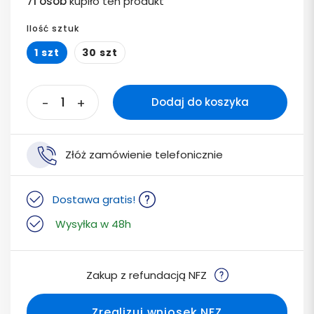
71 osób
kupiło ten produkt
Ilość sztuk
1 szt
30 szt
-
+
Dodaj do koszyka
Złóż zamówienie telefonicznie
Dostawa gratis!
Wysyłka w 48h
Zakup z refundacją NFZ
Zrealizuj wniosek NFZ