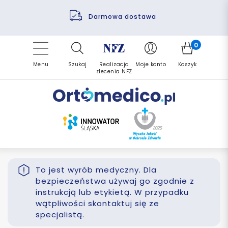
Pomoc fizjoterapeuty
Zrealizuj zlecenie ponownie
Finansowanie PFRON
Darmowa dostawa
Refundacja NFZ
0
Menu
Szukaj
Realizacja
Moje konto
Koszyk
zlecenia NFZ
To jest wyrób medyczny. Dla
bezpieczeństwa używaj go zgodnie z
instrukcją lub etykietą. W przypadku
wątpliwości skontaktuj się ze
specjalistą.